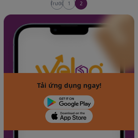
không qua bất kỳ kênh trung gian nào.
Trước
1
2
Tải ứng dụng ngay!