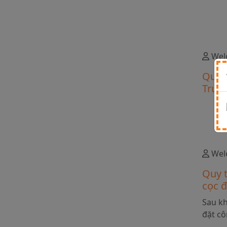
chi ti
Wel
Quy t
Trun
Taob
Wel
Quy 
cọc 
Sau kh
đặt cô
bước 