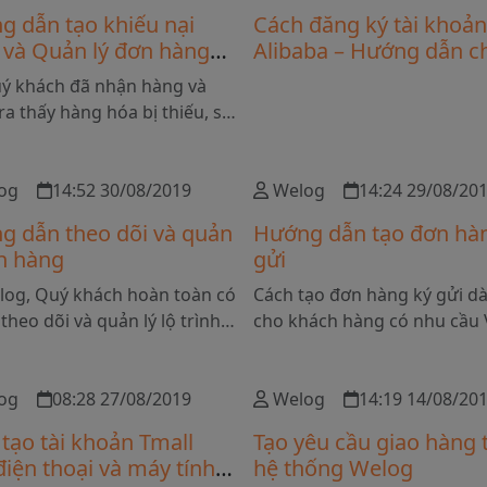
giảm tối đa tổn thất do các r
g dẫn tạo khiếu nại
Cách đăng ký tài khoả
trên, Quý khách có thể tha
 và Quản lý đơn hàng
Alibaba – Hướng dẫn chi
sử dụng dịch vụ bảo hiểm c
 nại
cho người mới
uý khách đã nhận hàng và
đơn vị vận chuyển để được b
ra thấy hàng hóa bị thiếu, sai
hoàn khi có vấn đề xảy ra vớ
, lỗi hỏng,... Ngay lúc này,
hóa.
ách hãy truy cập vào hệ
 Welog.vn để gửi bằng
og
14:52 30/08/2019
Welog
14:24 29/08/20
yêu cầu khiếu nại Shop
g dẫn theo dõi và quản
Hướng dẫn tạo đơn hà
Quốc. Chúng tôi sẽ hỗ trợ
ơn hàng
gửi
hí xử lý trường hợp này với
ung cấp giúp Quý khách.
log, Quý khách hoàn toàn có
Cách tạo đơn hàng ký gửi d
 theo dõi và quản lý lộ trình
cho khách hàng có nhu cầu
àng trên đường vận chuyển
CHUYỂN hàng hóa từ Trung
Quốc - Việt Nam.
về Việt Nam. Quy trình rõ rà
og
08:28 27/08/2019
đơn giản, hệ thống quản lý 
Welog
14:19 14/08/20
hàng thông minh.
tạo tài khoản Tmall
Tạo yêu cầu giao hàng 
điện thoại và máy tính
hệ thống Welog