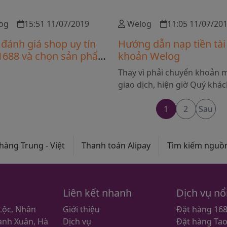
hách đặt mua hàng hóa trực
mặt trực tiếp.
rên các website TMĐT Trung
og
15:51 11/07/2019
Welog
11:05 11/07/20
như: Taobao.com, 1688.com,
đánh giá shop uy tín
Hướng dẫn nạp tiền tài
com,...
 1688 và chọn sản phẩm
khoản Welog
 lượng
Thay vì phải chuyển khoản m
giao dịch, hiện giờ Quý khá
chỉ cần nạp tiền vào tài kho
trang web Welog để thanh 
1
2
Sau
siêu tiện lợi.
hàng Trung - Việt
Thanh toán Alipay
Tìm kiếm nguồ
Liên kết nhanh
Dịch vụ nổ
 Lộc, Nhân
Giới thiệu
Đặt hàng 16
anh Xuân, Hà
Dịch vụ
Đặt hàng Ta