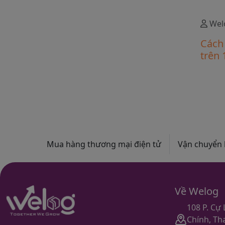
Quý k
tiếp t
Wel
Quốc 
Cách 
Tmall.
trên
chất
Mua hàng thương mại điện tử
Vận chuyển 
Về Welog
108 P. Cự
Chính, Th