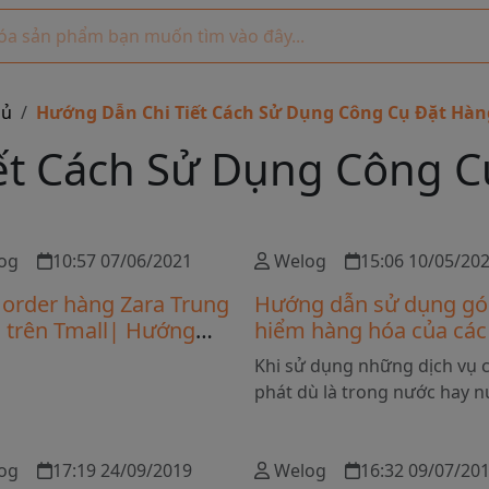
hủ
Hướng Dẫn Chi Tiết Cách Sử Dụng Công Cụ Đặt Hà
ết Cách Sử Dụng Công 
og
10:57 07/06/2021
Welog
15:06 10/05/20
 order hàng Zara Trung
Hướng dẫn sử dụng gó
 trên Tmall| Hướng
hiểm hàng hóa của các
hi tiết
vị vận chuyển nội địa Vi
Khi sử dụng những dịch vụ 
Nam
phát dù là trong nước hay 
ngoài đều có khả năng xảy r
trường hợp thất lạc, hư hỏ
og
17:19 24/09/2019
hóa trên đường vận chuyển.
Welog
16:32 09/07/20