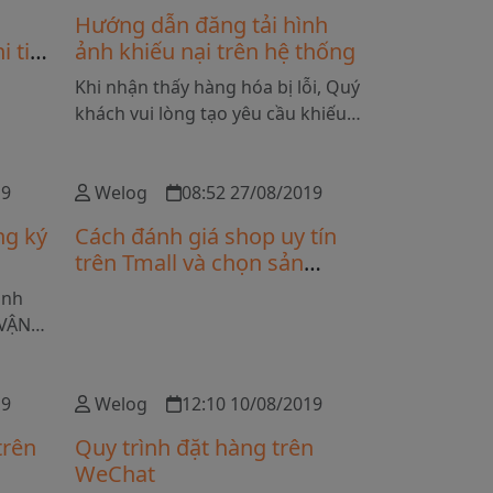
ủi ro
n
Hướng dẫn đăng tải hình
m khảo
 tiết
ảnh khiếu nại trên hệ thống
ủa các
ồi
Khi nhận thấy hàng hóa bị lỗi, Quý
i hàng
khách vui lòng tạo yêu cầu khiếu
nại trên hệ thống Welog.vn và
cung cấp video/hình ảnh sản phẩm
19
để chúng tôi có thể giải quyết
Welog
08:52 27/08/2019
nhanh chóng nhất với Shop Trung
ng ký
Cách đánh giá shop uy tín
Quốc.
trên Tmall và chọn sản
phẩm chất lượng 2026
ành
 VẬN
 Quốc
ng,
đơn
19
Welog
12:10 10/08/2019
trên
Quy trình đặt hàng trên
WeChat