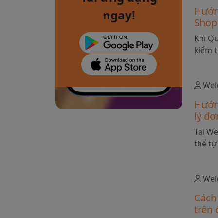
Hướn
ngay!
Shop
khiếu
Khi Q
kiểm t
mẫu mã
Quý kh
thống
Wel
chứng 
Hướn
Trung 
lý đ
miễn p
nhà c
Tại We
thể tự
đơn h
Trung 
Wel
Cách 
trên 