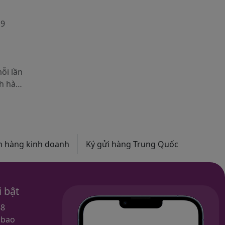
mua hàng nữa thì tiền có quay lại
19
về ví hay không? Welog sẽ hướng
dẫn Quý khách hàng làm thế nào
để rút tiền về ví.
ỗi lần
ch hàng
ản trên
toán
n hàng kinh doanh
Ký gửi hàng Trung Quốc
i bật
88
obao