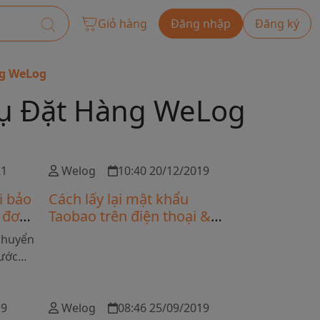
Giỏ hàng
Đăng nhập
Đăng ký
ng WeLog
Cụ Đặt Hàng WeLog
21
Welog
10:40 20/12/2019
i bảo
Cách lấy lại mật khẩu
 đơn
Taobao trên điện thoại &
ệt
máy tính
chuyển
nước
a các
ng hàng
 Để
19
Welog
08:46 25/09/2019