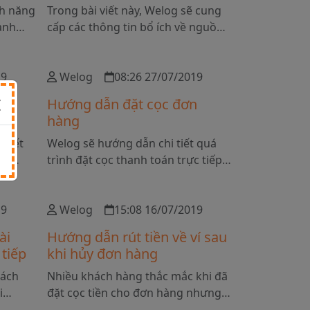
nh năng
Trong bài viết này, Welog sẽ cung
dành
cấp các thông tin bổ ích về nguồn
ang sử
hàng WeChat cũng như cách đặt
g Quốc
hàng Wechat như thế nào.
àng.
19
Welog
08:26 27/07/2019
à
Hướng dẫn đặt cọc đơn
hàng
 tiết
Welog sẽ hướng dẫn chi tiết quá
nh
trình đặt cọc thanh toán trực tiếp
ận
từ ví điện tử. Quy trình nhanh
chóng - đơn giản - uy tín.
19
Welog
15:08 16/07/2019
ài
Hướng dẫn rút tiền về ví sau
tiếp
khi hủy đơn hàng
hách
Nhiều khách hàng thắc mắc khi đã
i
đặt cọc tiền cho đơn hàng nhưng
 tiền
lại muốn hủy đơn hàng và không