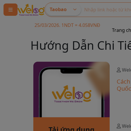
Taobao
3h30 ngày 25/03/2026. 1NDT = 4.058VNĐ
Trang c
Hướng Dẫn Chi Ti
Wel
Cách
Quốc
dẫn c
Wel
Tải ứng dụng