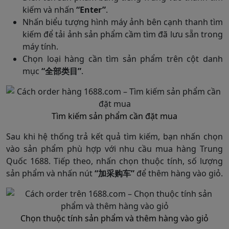
kiếm và nhấn
“Enter”
.
Nhấn biểu tượng hình máy ảnh bên cạnh thanh tìm
kiếm để tải ảnh sản phẩm cầm tìm đã lưu sẵn trong
máy tính.
Chọn loại hàng cần tìm sản phẩm trên cột danh
mục
“全部类目”
.
Tìm kiếm sản phẩm cần đặt mua
Sau khi hệ thống trả kết quả tìm kiếm, bạn nhấn chọn
vào sản phẩm phù hợp với nhu cầu mua hàng Trung
Quốc 1688. Tiếp theo, nhấn chọn thuộc tính, số lượng
sản phẩm và nhấn nút
“加采购车”
để thêm hàng vào giỏ.
Chọn thuộc tính sản phẩm và thêm hàng vào giỏ