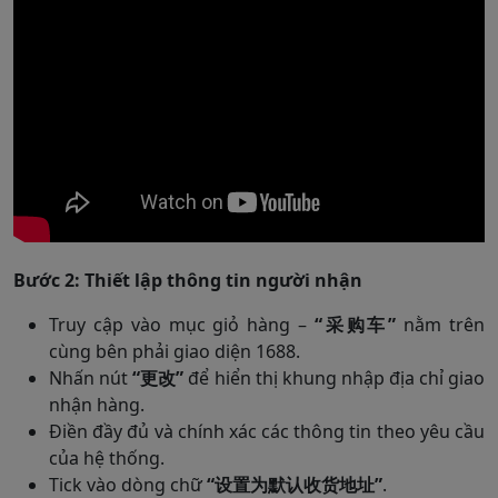
Bước 2: Thiết lập thông tin người nhận
Truy cập vào mục giỏ hàng –
“采购车”
nằm trên
cùng bên phải giao diện 1688.
Nhấn nút
“更改”
để hiển thị khung nhập địa chỉ giao
nhận hàng.
Điền đầy đủ và chính xác các thông tin theo yêu cầu
của hệ thống.
Tick vào dòng chữ
“设置为默认收货地址”
.