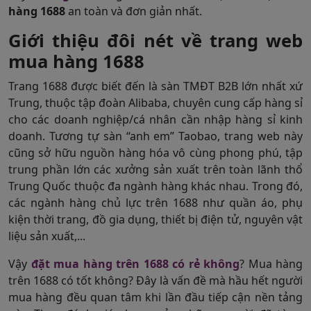
hàng 1688
an toàn và đơn giản nhất.
Giới thiệu đôi nét về trang web
mua hàng 1688
Trang 1688 được biết đến là sàn TMĐT B2B lớn nhất xứ
Trung, thuộc tập đoàn Alibaba, chuyên cung cấp hàng sỉ
cho các doanh nghiệp/cá nhân cần nhập hàng sỉ kinh
doanh. Tương tự sàn “anh em” Taobao, trang web này
cũng sở hữu nguồn hàng hóa vô cùng phong phú, tập
trung phần lớn các xưởng sản xuất trên toàn lãnh thổ
Trung Quốc thuộc đa ngành hàng khác nhau. Trong đó,
các ngành hàng chủ lực trên 1688 như quần áo, phụ
kiện thời trang, đồ gia dụng, thiết bị điện tử, nguyên vật
liệu sản xuất,...
Vậy
đặt mua hàng trên 1688 có rẻ không
? Mua hàng
trên 1688 có tốt không? Đây là vấn đề mà hầu hết người
mua hàng đều quan tâm khi lần đầu tiếp cận nền tảng