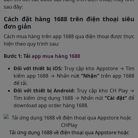
sau đây:
Cách đặt hàng 1688 trên điện thoại siêu
đơn giản
Cách mua hàng trên app 1688 qua điện thoại được thực
hiện theo quy trình sau:
Bước 1: Tải
app mua hàng 1688
Đối với thiết bị iOS:
Truy cập kho Appstore → Tìm
kiếm app 1688 → Nhấn nú
t “Nhận”
trên app 1688
để tải.
Đối với thiết bị Android:
Truy cập kho CH Play →
Tìm kiếm ứng dụng 1688 → Nhấn nút
“Cài đặt”
để
download app order hàng 1688.
Tải ứng dụng 1688 về điện thoại qua Appstore hoặc