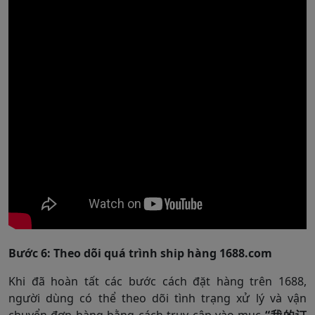
Bước 6: Theo dõi quá trình ship hàng 1688.com
Khi đã hoàn tất các bước cách đặt hàng trên 1688,
người dùng có thể theo dõi tình trạng xử lý và vận
chuyển đơn hàng bằng cách truy cập vào mục
“我的订