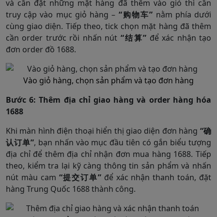
và cần đặt những mặt hàng đã thêm vào giỏ thì cần
truy cập vào mục giỏ hàng –
“购物车”
nằm phía dưới
cùng giao diện. Tiếp theo, tick chọn mặt hàng đã thêm
cần order trước rồi nhấn nút
“结算”
để xác nhận tạo
đơn order đồ 1688.
Vào giỏ hàng, chọn sản phẩm và tạo đơn hàng​
Bước 6: Thêm địa chỉ giao hàng và order hàng hóa
1688
Khi màn hình điện thoại hiển thị giao diện đơn hàng
“确
认订单”
, bạn nhấn vào mục đầu tiên có gắn biểu tượng
địa chỉ để thêm địa chỉ nhận đơn mua hàng 1688. Tiếp
theo, kiểm tra lại kỹ càng thông tin sản phẩm và nhấn
nút màu cam
“提交订单”
để xác nhận thanh toán, đặt
hàng Trung Quốc 1688​ thành công.