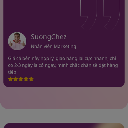
SuongChez
Nhân viên Marketing
Giá cả bên này hợp lý, giao hàng lại cực nhanh, chỉ
có 2-3 ngày là có ngay, mình chắc chắn sẽ đặt hàng
tiếp