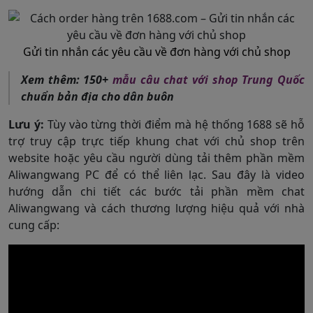
Gửi tin nhắn các yêu cầu về đơn hàng với chủ shop
Xem thêm: 150+
mẫu câu chat với shop Trung Quốc
chuẩn bản địa cho dân buôn
Lưu ý:
Tùy vào từng thời điểm mà hệ thống 1688 sẽ hỗ
trợ truy cập trực tiếp khung chat với chủ shop trên
website hoặc yêu cầu người dùng tải thêm phần mềm
Aliwangwang PC để có thể liên lạc. Sau đây là video
hướng dẫn chi tiết các bước tải phần mềm chat
Aliwangwang và cách thương lượng hiệu quả với nhà
cung cấp: