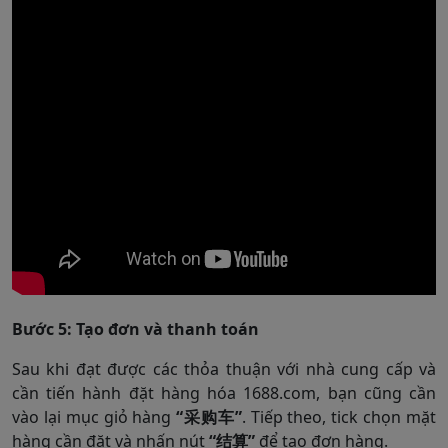
Bước 5: Tạo đơn và thanh toán
Sau khi đạt được các thỏa thuận với nhà cung cấp và
cần tiến hành đặt hàng hóa 1688.com, bạn cũng cần
vào lại mục giỏ hàng
“采购车”
. Tiếp theo, tick chọn mặt
hàng cần đặt và nhấn nút
“结算”
để tạo đơn hàng.