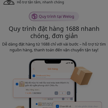
Hỗ trợ tận tâm, nhanh chóng
Quy trình tại Welog
Quy trình đặt hàng 1688 nhanh
chóng, đơn giản
Dễ dàng đặt hàng từ 1688 chỉ với vài bước – hỗ trợ từ tìm
nguồn hàng, thanh toán đến vận chuyển tận tay!