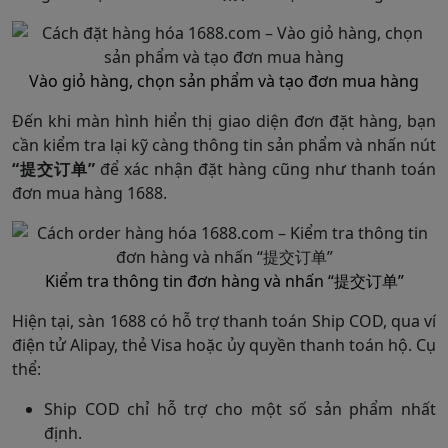
Vào giỏ hàng, chọn sản phẩm và tạo đơn mua hàng
Đến khi màn hình hiển thị giao diện đơn đặt hàng, bạn
cần kiểm tra lại kỹ càng thông tin sản phẩm và nhấn nút
“提交订单”
để xác nhận đặt hàng cũng như thanh toán
đơn mua hàng 1688.
Kiểm tra thông tin đơn hàng và nhấn “提交订单”
Hiện tại, sàn 1688 có hỗ trợ thanh toán Ship COD, qua ví
điện tử Alipay, thẻ Visa hoặc ủy quyền thanh toán hộ. Cụ
thể:
Ship COD chỉ hỗ trợ cho một số sản phẩm nhất
định.