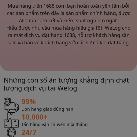
Mua hàng trên 1688.com bạn hoàn toàn yên tâm bởi
các sản phẩm trên đây là sản phẩm chính hãng, được
Alibaba cam kết và kiểm soát nghiêm ngặt.
Hiểu được nhu cầu mua hàng hiệu giá tốt, WeLog cho
ra mắt dịch vụ đặt hàng 1688, hỗ trợ khách hàng săn
sale và bảo vệ khách hàng với các sự cố khi đặt hàng.
Những con số ấn tượng khẳng định chất
lượng dịch vụ tại Welog
99%
Đơn hàng giao đúng hạn
10,000+
Tấn hàng vận chuyển mỗi tháng
24/7