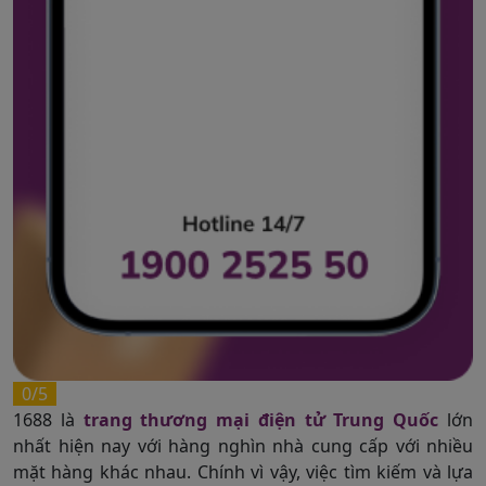
0/5
1688 là
trang thương mại điện tử Trung Quốc
lớn
nhất hiện nay với hàng nghìn nhà cung cấp với nhiều
mặt hàng khác nhau. Chính vì vậy, việc tìm kiếm và lựa