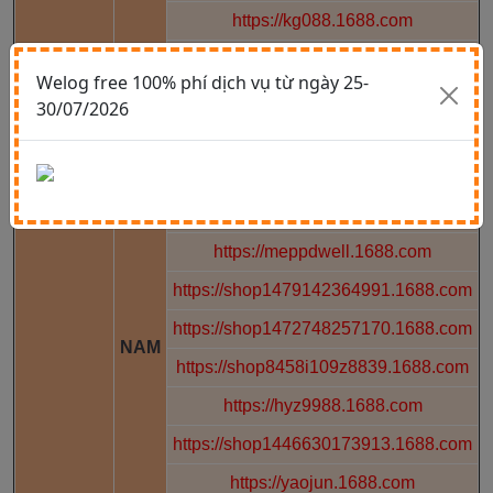
https://kg088.1688.com
NỮ
https://shop1444496285292.1688.com
Welog free 100% phí dịch vụ từ ngày 25-
https://gangtianjiaju.1688.com
30/07/2026
https://sinsedae.1688.com
NGUỒN
https://shop1383238483342.1688.com
HÀNG
https://shop1350807099579.1688.com
GIÀY DÉP
https://meppdwell.1688.com
https://shop1479142364991.1688.com
https://shop1472748257170.1688.com
NAM
https://shop8458i109z8839.1688.com
https://hyz9988.1688.com
https://shop1446630173913.1688.com
https://yaojun.1688.com