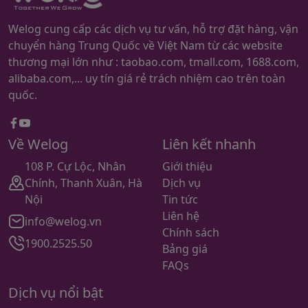
Welog cung cấp các dịch vụ tư vấn, hỗ trợ đặt hàng, vận
chuyển hàng Trung Quốc về Việt Nam từ các website
thương mại lớn như : taobao.com, tmall.com, 1688.com,
alibaba.com,... uy tín giá rẻ trách nhiệm cao trên toàn
quốc.
Facebook
youtube
Về Welog
Liên kết nhanh
108 P. Cự Lộc, Nhân
Giới thiệu
Chính, Thanh Xuân, Hà
Dịch vụ
Nội
Tin tức
Liên hệ
info@welog.vn
Chính sách
1900.2525.50
Bảng giá
FAQs
Dịch vụ nổi bật