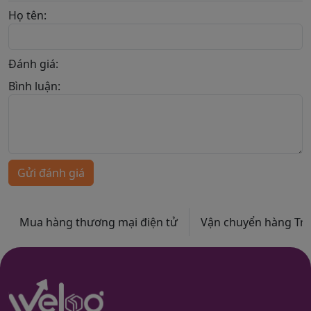
Họ tên:
Đánh giá:
Bình luận:
Gửi đánh giá
Mua hàng thương mại điện tử
Vận chuyển hàng Trun