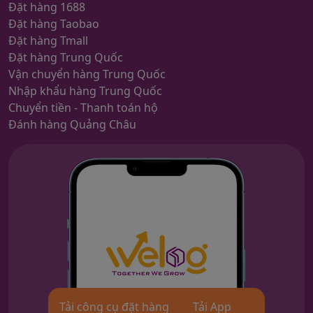
Đặt hàng 1688
Đặt hàng Taobao
Đặt hàng Tmall
Đặt hàng Trung Quốc
Vận chuyển hàng Trung Quốc
Nhập khẩu hàng Trung Quốc
Chuyển tiền - Thanh toán hộ
Đánh hàng Quảng Châu
Tải công cụ đặt hàng
Tải App