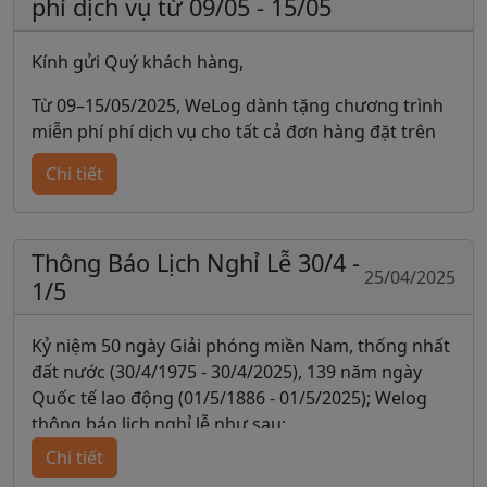
phí dịch vụ từ 09/05 - 15/05
thân thiết!
✅ Áp dụng cho các đơn hàng Taobao, Tmall,
Kính gửi Quý khách hàng,
1688
Từ 09–15/05/2025, WeLog dành tặng chương trình
💥 Cơ hội vàng để săn hàng nội địa Trung Quốc với
miễn phí phí dịch vụ cho tất cả đơn hàng đặt trên
chi phí siêu tiết kiệm!
Taobao, Tmall, 1688!
Chi tiết
Đặt đơn ngay trên hệ thống hoặc liên hệ đội ngũ
✅ Không giới hạn số lượng đơn
CSKH để được hỗ trợ nhanh chóng!
✅ Không yêu cầu giá trị tối thiểu
✅ Áp dụng cho mọi khách hàng, dù là mới hay
Thông Báo Lịch Nghỉ Lễ 30/4 -
25/04/2025
thân thiết!
1/5
💥 Cơ hội vàng để săn hàng nội địa Trung Quốc với
Kỷ niệm 50 ngày Giải phóng miền Nam, thống nhất
chi phí siêu tiết kiệm!
đất nước (30/4/1975 - 30/4/2025), 139 năm ngày
Đặt đơn ngay trên hệ thống hoặc liên hệ đội ngũ
Quốc tế lao động (01/5/1886 - 01/5/2025); Welog
CSKH để được hỗ trợ nhanh chóng!
thông báo lịch nghỉ lễ như sau:
Chi tiết