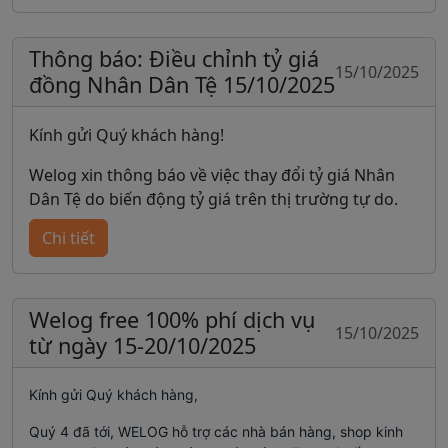
📩 Mọi thông tin chi tiết và hỗ trợ, vui lòng liên hệ:
giá cũ.
Hotline:
1900252550
Trân trọng!
Thông báo: Điều chỉnh tỷ giá
15/10/2025
đồng Nhân Dân Tệ 15/10/2025
Welog - Nhập Hàng Trung Quốc
Kính gửi Quý khách hàng!
Welog xin thông báo về việc thay đổi tỷ giá Nhân
Dân Tệ do biến động tỷ giá trên thị trường tự do.
Cụ thể, toàn bộ các đơn hàng đặt cọc từ 16h00
Chi tiết
ngày 15/10/2025 sẽ áp dụng theo tỷ giá mới là: 1
NDT = 3.839đ. Các đơn hàng đặt cọc trước 16h00
ngày 15/10/2025 vẫn áp dụng theo tỷ giá cũ.
Welog free 100% phí dịch vụ
15/10/2025
Trân trọng!
từ ngày 15-20/10/2025
Kính gửi Quý khách hàng,
Quý 4 đã tới, WELOG hỗ trợ các nhà bán hàng, shop kinh