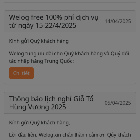
- Nghỉ lễ 30/4 và 01/5/2025 bắt đầu từ ngày
30/4/2025 (thứ Tư) đến hết ngày 01/5/2024 (thứ
Welog free 100% phí dịch vụ
14/04/2025
Năm). Ngày 02/5/2025 (thứ Sáu) bắt đầu khám
từ ngày 15-22/4/2025
bệnh lại bình thường.
Kính gửi Quý khách hàng
Kính mong quý khách hàng lưu ý để sắp xếp thời
gian nhập hàng phù hợp.
Welog tung ưu đãi cho Quý khách hàng và Quý đối
tác nhập hàng Trung Quốc:
Chi tiết
💐 Miễn phí dịch vụ cho các đơn order Taobao,
Tmall, 1688
Thông báo lịch nghỉ Giỗ Tổ
05/04/2025
Hùng Vương 2025
💐 Áp dụng từ: 15/04 tới 22/04/2025
-------
Kính gửi Quý khách hàng,
Mọi thông tin về chương trình khuyến mãi, Quý
Lời đầu tiên, Welog xin chân thành cảm ơn Qúy khách
khách xin vui lòng liên hệ về Welog qua