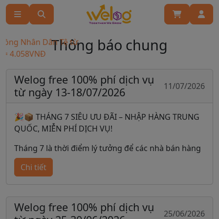
Thông báo chung
ng Nhân Dân Tệ từ
4.058VNĐ
Welog free 100% phí dịch vụ
11/07/2026
từ ngày 13-18/07/2026
🎉📦 THÁNG 7 SIÊU ƯU ĐÃI – NHẬP HÀNG TRUNG
QUỐC, MIỄN PHÍ DỊCH VỤ!
Tháng 7 là thời điểm lý tưởng để các nhà bán hàng
chủ động nhập hàng, chuẩn bị nguồn cung cho các
Chi tiết
đợt sale lớn sắp tới. Để giúp tối ưu chi phí kinh
doanh, chúng tôi triển khai chương trình
MIỄN PHÍ
PHÍ DỊCH VỤ ĐẶT HÀNG
trong thời gian khuyến
Welog free 100% phí dịch vụ
mãi.
25/06/2026