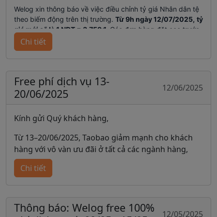
Welog xin thông báo về việc điều chỉnh tỷ giá Nhân dân tệ
Hotline: 1900252550
💬 Mọi thông tin chi tiết, vui lòng liên hệ fanpage
theo biếm động trên thị trường.
Từ 9h ngày 12/07/2025,
tỷ
hoặc hotline để được tư vấn và hỗ trợ nhanh
giá mới sẽ là 1 NDT = 3.759đ
. Các đơn hàng đặt cọc trước
Welog - Nhập Hàng Trung Quốc
chóng.
thời điểm này sẽ áp dụng theo tỷ giá cũ.
Chi tiết
Trân trọng!
Free phí dịch vụ 13-
12/06/2025
20/06/2025
Kính gửi Quý khách hàng,
Từ 13–20/06/2025, Taobao giảm mạnh cho khách
hàng với vô vàn ưu đãi ở tất cả các ngành hàng,
WeLog tung ưu đãi kép - miễn phí dịch vụ cho tất
Chi tiết
cả đơn hàng order!
✅ Không giới hạn số lượng đơn
✅ Không yêu cầu giá trị tối thiểu
Thông báo: Welog free 100%
12/05/2025
✅ Áp dụng cho mọi khách hàng, dù là mới hay