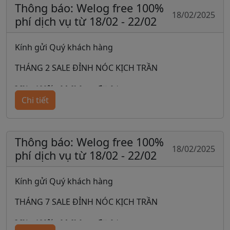
Thông báo: Welog free 100%
18/02/2025
phí dịch vụ từ 18/02 - 22/02
💐 Miễn phí dịch vụ cho các đơn order Taobao,
Tmall, 1688
Kính gửi Quý khách hàng
💐 Áp dụng từ: 18/02 tới 22/02/2024
THÁNG 2 SALE ĐỈNH NÓC KỊCH TRẦN
-------
𝐌𝐢𝐞̂̃𝐧 𝟏𝟎𝟎% 𝐩𝐡𝐢́ 𝐝𝐢̣𝐜𝐡 𝐯𝐮̣ đ𝐚̣̆𝐭 𝐡𝐚̀𝐧𝐠
Mọi thông tin về chương trình khuyến mãi, Quý
Chi tiết
khách xin vui lòng liên hệ về Welog qua
Chương trình sale đầu tiên sau Tết, Welog tung ưu
đãi cho Quý khách hàng và Quý đối tác nhập hàng
☎ Hotline: 1900.2525.50
Trung Quốc:
Thông báo: Welog free 100%
🌐Website: https://welog.vn/
18/02/2025
phí dịch vụ từ 18/02 - 22/02
💐 Miễn phí dịch vụ cho các đơn order Taobao,
Tmall, 1688
Kính gửi Quý khách hàng
💐 Áp dụng từ: 18/02 tới 22/02/2024
THÁNG 7 SALE ĐỈNH NÓC KỊCH TRẦN
-------
𝐌𝐢𝐞̂̃𝐧 𝟏𝟎𝟎% 𝐩𝐡𝐢́ 𝐝𝐢̣𝐜𝐡 𝐯𝐮̣ đ𝐚̣̆𝐭 𝐡𝐚̀𝐧𝐠
Mọi thông tin về chương trình khuyến mãi, Quý