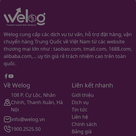
đến hết ngày 04/02/2025
Hàng ký nhận kho TQ trước
18/01/2025
(dương lịch) sẽ vận chuyển về VN trước Tết.
Đơn hàng ký nhận sau thời gian đó sẽ để ra tết
xuất kho về VN.
Welog cung cấp các dịch vụ tư vấn, hỗ trợ đặt hàng, vận
chuyển hàng Trung Quốc về Việt Nam từ các website
Mọi thắc mắc, Quý khách vui lòng liên hệ về Welog
thương mại lớn như : taobao.com, tmall.com, 1688.com,
qua Hotline: 1900.2525.50, Zalo CSKH, Website.
alibaba.com,... uy tín giá rẻ trách nhiệm cao trên toàn
quốc.
Kính chúc Quý Khách hàng, Quý đối tác
và CBNV một kỳ
nghỉ lễ an vui bên người thân và gia đình!
Facebook
youtube
Về Welog
Liên kết nhanh
108 P. Cự Lộc, Nhân
Giới thiệu
Chính, Thanh Xuân, Hà
Dịch vụ
Nội
Tin tức
Liên hệ
info@welog.vn
Chính sách
1900.2525.50
Bảng giá