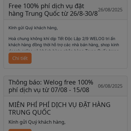
Thời gian làm việc trở lại: Thứ Tư, ngày
Free 100% phí dịch vụ đặt
26/08/2025
Hotline:
1900252550
03/09/2025
hàng Trung Quốc từ 26/8-30/8
Welog - Nhập Hàng Trung Quốc
Nhân dịp Quốc khánh, Welog xin kính chúc Quý
Kính gửi Quý khách hàng,
Shop – những nhà bán hàng đồng hành cùng
chúng tôi – một kỳ nghỉ lễ thật nhiều niềm vui,
Hoà chung không khí dịp Tết Độc Lập 2/9 WELOG tri ấn
nhiều đơn hàng và kinh doanh bứt phá trong thời
khách hàng đồng thời hỗ trợ các nhà bán hàng, shop kinh
gian tới.
doanh online và khách hàng nhập hàng Trung Quốc trong
mùa cao điểm, chúng tôi trân trọng thông báo
chương trình
Chi tiết
khuyến mãi đặc biệt
như sau:
Trân trọng!
Welog - Nhập hàng Trung Quốc
🗓
Thời gian áp dụng:
Thông báo: Welog free 100%
Từ
ngày 26/08 đến hết ngày 30/08/2025
06/08/2025
phí dịch vụ từ 07/08 - 15/08
🎁
Nội dung ưu đãi:
MIỄN PHÍ PHÍ DỊCH VỤ ĐẶT HÀNG
Miễn 100% phí dịch vụ đặt hàng
tại các trang thương
TRUNG QUỐC
mại điện tử Trung Quốc: Taobao, Tmall, 1688
Kính gửi Quý khách hàng,