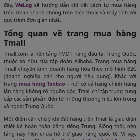
đây,
WeLog
sẽ hướng dẫn chi tiết cách tự mua hàng
trên Tmall nhanh chóng trên điện thoại và máy tính với
quy trình đơn giản nhất.
Tổng quan về trang mua hàng
Tmall
Tmall.com là nền tảng TMĐT hàng đầu tại Trung Quốc,
thuộc sở hữu của tập đoàn Alibaba. Trang mua hàng
Tmall chuyên kinh doanh hàng hóa theo mô hình B2C
(doanh nghiệp bán cho người tiêu dùng). Khác với
trang
mua hàng Taobao
– nơi có cả hàng chính hãng
lẫn hàng không rõ nguồn gốc, Tmall chỉ tập trung cung
cấp các sản phẩm đến từ những thương hiệu lớn trong
và ngoài Trung Quốc.
Một điểm cần chú ý khi đặt hàng trên Tmall là giao diện
thiết kế hoàn toàn bằng tiếng Trung. Đồng thời, nền
tảng này hiện chưa hỗ trợ giao hàng quốc tế. Vì vậy,