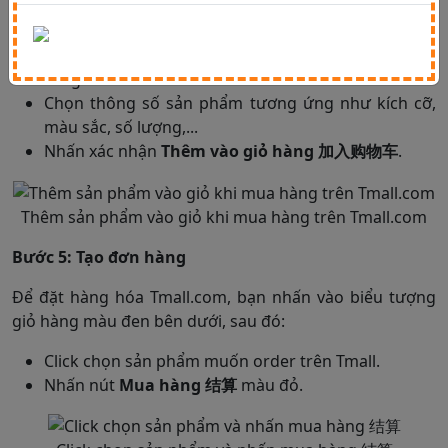
tác mua hàng Tmall tiếp theo được thực hiện như sau:
Nhấn nút
Thêm vào giỏ hàng 加入购物车
màu
vàng.
Chọn thông số sản phẩm tương ứng như kích cỡ,
màu sắc, số lượng,...
Nhấn xác nhận
Thêm vào giỏ hàng 加入购物车
.
Thêm sản phẩm vào giỏ khi mua hàng trên Tmall.com
Bước 5: Tạo đơn hàng
Để đặt hàng hóa Tmall.com, bạn nhấn vào biểu tượng
giỏ hàng màu đen bên dưới, sau đó:
Click chọn sản phẩm muốn order trên Tmall.
Nhấn nút
Mua hàng 结算
màu đỏ.