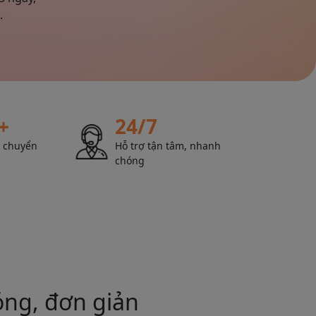
.
+
24/7
n chuyển
Hỗ trợ tận tâm, nhanh
chóng
ng, đơn giản