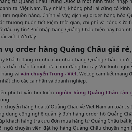
hàng từ Quảng Châu Trung Quốc là một hình thức nhập hà
oanh tại Việt Nam. Tuy nhiên, không phải ai cũng có kinh
i tìm nguồn hàng. Chính vì vậy, dịch vụ order hàng hóa Q
ác thương buôn tiết kiệm thời gian, chi phí và công sức
ở đâu uy tín? Phí nhập hàng Quảng Châu hiện nay bao n
bài viết dưới đây.
h vụ order hàng Quảng Châu giá rẻ
uý khách đang có nhu cầu nhập hàng Quảng Châu nhưng c
ics chắc chắn là một lựa chọn đáng tin cậy. Với kinh ngh
 hàng và
vận chuyển Trung - Việt
, WeLog cam kết mang 
 nhất cho các cá nhân và doanh nghiệp.
iễn phí tư vấn tìm kiếm
nguồn hàng Quảng Châu tận 
hóng.
n chuyển hàng hóa từ Quảng Châu về Việt Nam an toàn, siêu
g dụng công nghệ quản lý đơn hàng order hộ Quảng Châu
úp khách hàng tra cứu đơn mua hàng từ Quảng Châu bất kỳ
i ngũ chuyên viên đặt hộ hàng Quảng Châu chuyên nghiệ