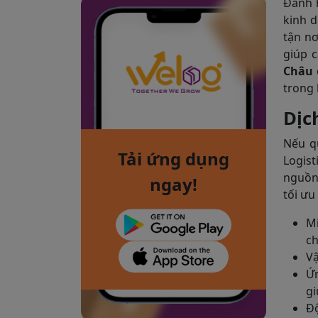
Đánh 
kinh d
tận nơ
giúp c
Châu
trong 
Dịc
Nếu q
Tải ứng dụng
Logist
nguồn
ngay!
tối ưu
M
c
Vậ
Ứn
gi
Độ