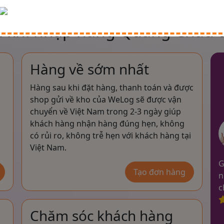
Đối tác của Welog
 khi nhập hàng Quảng Châu t
Hàng về sớm nhất
Hàng sau khi đặt hàng, thanh toán và được
shop gửi về kho của WeLog sẽ được vận
chuyển về Việt Nam trong 2-3 ngày giúp
khách hàng nhận hàng đúng hẹn, không
có rủi ro, không trễ hẹn với khách hàng tại
Việt Nam.
G
Tạo đơn hàng
n
c
Chăm sóc khách hàng