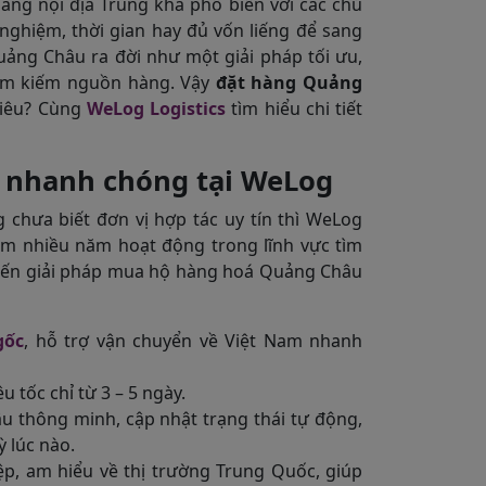
ng nội địa Trung khá phổ biến với các chủ
 nghiệm, thời gian hay đủ vốn liếng để sang
uảng Châu ra đời như một giải pháp tối ưu,
 tìm kiếm nguồn hàng. Vậy
đặt hàng Quảng
hiêu? Cùng
WeLog Logistics
tìm hiểu chi tiết
, nhanh chóng tại WeLog
hưa biết đơn vị hợp tác uy tín thì WeLog
iệm nhiều năm hoạt động trong lĩnh vực tìm
đến giải pháp mua hộ hàng hoá Quảng Châu
gốc
, hỗ trợ vận chuyển về Việt Nam nhanh
 tốc chỉ từ 3 – 5 ngày.
 thông minh, cập nhật trạng thái tự động,
 lúc nào.
p, am hiểu về thị trường Trung Quốc, giúp