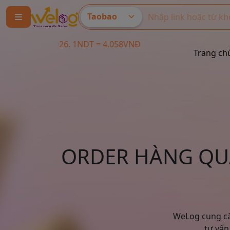
Taobao
026. 1NDT = 4.058VNĐ
Trang ch
ORDER HÀNG QUẢ
WeLog cung cấ
tư vấn