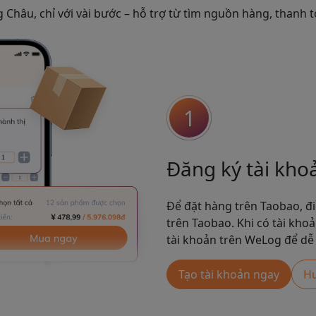
Châu, chỉ với vài bước – hỗ trợ từ tìm nguồn hàng, thanh t
1
Đăng ký tài kho
Để đặt hàng trên Taobao, đi
trên Taobao. Khi có tài kho
tài khoản trên WeLog để dễ
Tạo tài khoản ngay
Hư