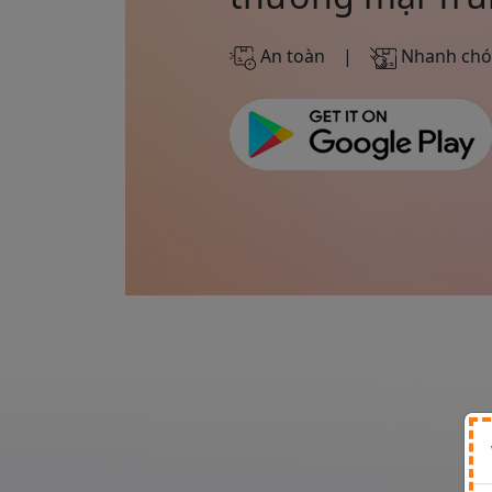
An toàn
|
Nhanh ch