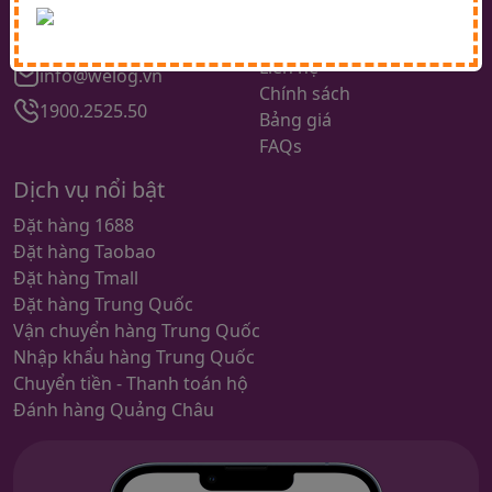
Chính, Thanh Xuân, Hà
Dịch vụ
Nội
Tin tức
Liên hệ
info@welog.vn
Chính sách
1900.2525.50
Bảng giá
FAQs
Dịch vụ nổi bật
Đặt hàng 1688
Đặt hàng Taobao
Đặt hàng Tmall
Đặt hàng Trung Quốc
Vận chuyển hàng Trung Quốc
Nhập khẩu hàng Trung Quốc
Chuyển tiền - Thanh toán hộ
Đánh hàng Quảng Châu