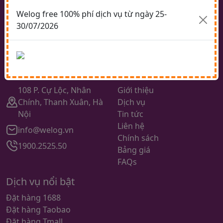
chuyển hàng Trung Quốc về Việt Nam từ các website
Welog free 100% phí dịch vụ từ ngày 25-
thương mại lớn như : taobao.com, tmall.com, 1688.com,
30/07/2026
alibaba.com,... uy tín giá rẻ trách nhiệm cao trên toàn
quốc.
Facebook
youtube
Về Welog
Liên kết nhanh
108 P. Cự Lộc, Nhân
Giới thiệu
Chính, Thanh Xuân, Hà
Dịch vụ
Nội
Tin tức
Liên hệ
info@welog.vn
Chính sách
1900.2525.50
Bảng giá
FAQs
Dịch vụ nổi bật
Đặt hàng 1688
Đặt hàng Taobao
Đặt hàng Tmall