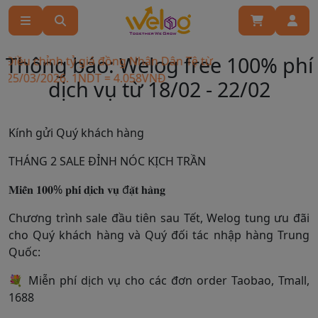
Thông báo: Welog free 100% phí
Điều chỉnh tỷ giá đồng Nhân Dân Tệ từ
 25/03/2026. 1NDT = 4.058VNĐ
dịch vụ từ 18/02 - 22/02
Kính gửi Quý khách hàng
THÁNG 2 SALE ĐỈNH NÓC KỊCH TRẦN
𝐌𝐢𝐞̂̃𝐧 𝟏𝟎𝟎% 𝐩𝐡𝐢́ 𝐝𝐢̣𝐜𝐡 𝐯𝐮̣ đ𝐚̣̆𝐭 𝐡𝐚̀𝐧𝐠
Chương trình sale đầu tiên sau Tết, Welog tung ưu đãi
cho Quý khách hàng và Quý đối tác nhập hàng Trung
Quốc:
💐 Miễn phí dịch vụ cho các đơn order Taobao, Tmall,
1688