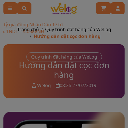
 tỷ giá đồng Nhân Dân Tệ từ
Trang chủ
Quy trình đặt hàng của WeLog
6. 1NDT = 4.058VNĐ
Hướng dẫn đặt cọc đơn hàng
Quy trình đặt hàng của WeLog
Hướng dẫn đặt cọc đơn
hàng
Welog
08:26 27/07/2019