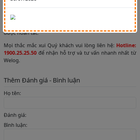
Như vậy là đơn hàng của Quý khách đã được mua
thành công và chỉ cần đợi hàng được vận chuyển về Việt
Nam sau đó thanh toán nốt giá trị đơn hàng là quy trình
được hoàn tất.
Mọi thắc mắc xui Quý khách vui lòng liên hệ:
Hotline:
1900.25.25.50
để nhận hỗ trợ và tư vấn nhanh nhất từ
Welog.
Thêm Đánh giá - Bình luận
Họ tên:
Đánh giá:
Bình luận: