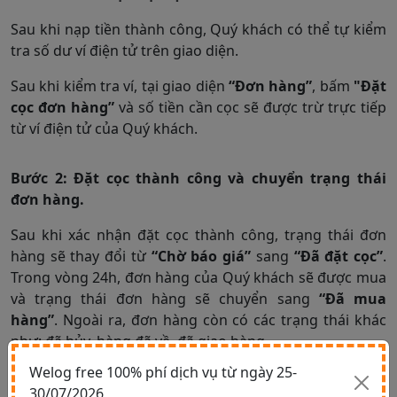
Sau khi nạp tiền thành công, Quý khách có thể tự kiểm
tra số dư ví điện tử trên giao diện.
Sau khi kiểm tra ví, tại giao diện
“Đơn hàng”
, bấm
"Đặt
cọc đơn hàng”
và số tiền cần cọc sẽ được trừ trực tiếp
từ ví điện tử của Quý khách.
Bước 2: Đặt cọc thành công và chuyển trạng thái
đơn hàng.
Sau khi xác nhận đặt cọc thành công, trạng thái đơn
hàng sẽ thay đổi từ
“Chờ báo giá”
sang
“Đã đặt cọc”
.
Trong vòng 24h, đơn hàng của Quý khách sẽ được mua
và trạng thái đơn hàng sẽ chuyển sang
“Đã mua
hàng”
. Ngoài ra, đơn hàng còn có các trạng thái khác
như: đã hủy, hàng đã về, đã giao hàng,...
Welog free 100% phí dịch vụ từ ngày 25-
Bước 3: Hoàn tất quá trình đặt cọc.
30/07/2026