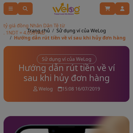
tỷ giá đồng Nhân Dân Tệ từ
Trang chủ
Sử dụng ví của WeLog
. 1NDT = 4.058VNĐ
Hướng dẫn rút tiền về ví sau khi hủy đơn hàng
Sử dụng ví của WeLog
Hướng dẫn rút tiền về ví
sau khi hủy đơn hàng
Welog
15:08 16/07/2019