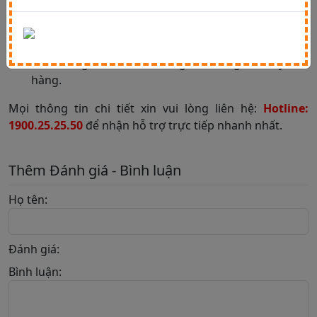
Chú ý:
Trong trường hợp đơn hàng của Quý khách đã
chuyển sang trạng thái “Đã mua hàng” hoặc Nhân
viên thông báo đã mua hàng thì không thể hủy đơn
hàng.
Mọi thông tin chi tiết xin vui lòng liên hệ:
Hotline:
1900.25.25.50
để nhận hỗ trợ trực tiếp nhanh nhất.
Thêm Đánh giá - Bình luận
Họ tên:
Đánh giá:
Bình luận: