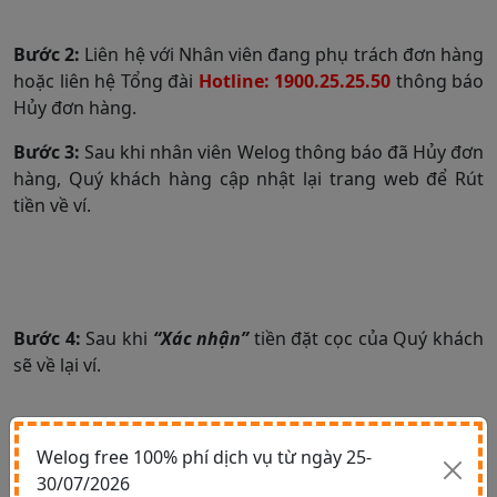
Bước 2:
Liên hệ với Nhân viên đang phụ trách đơn hàng
hoặc liên hệ Tổng đài
Hotline: 1900.25.25.50
thông báo
Hủy đơn hàng.
Bước 3:
Sau khi nhân viên Welog thông báo đã Hủy đơn
hàng, Quý khách hàng cập nhật lại trang web để Rút
tiền về ví.
Bước 4:
Sau khi
“Xác nhận”
tiền đặt cọc của Quý khách
sẽ về lại ví.
Welog free 100% phí dịch vụ từ ngày 25-
30/07/2026