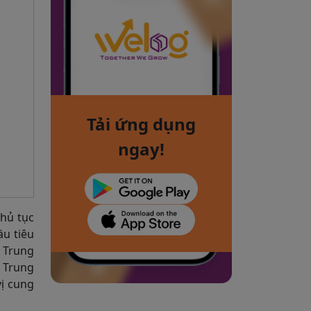
Tải ứng dụng
ngay!
thủ tục
ầu tiêu
i Trung
g Trung
ị cung