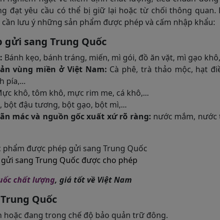
 đạt yêu cầu có thể bị giữ lại hoặc từ chối thông quan.
n cần lưu ý những sản phẩm được phép và cấm nhập khẩu:
 gửi sang Trung Quốc
:
Bánh kẹo, bánh tráng, miến, mì gói, đồ ăn vặt, mì gạo khô,.
sản vùng miền ở Việt Nam:
Cà phê, trà thảo mộc, hạt đi
 pía,...
ực khô, tôm khô, mực rim me, cá khô,...
 bột đậu tương, bột gạo, bột mì,...
hãn mác và nguồn gốc xuất xứ rõ ràng:
nước mắm, nước 
 gửi sang Trung Quốc được cho phép
uốc chất lượng
, giá tốt về Việt Nam
 Trung Quốc
 hoặc đang trong chế độ bảo quản trữ đông.