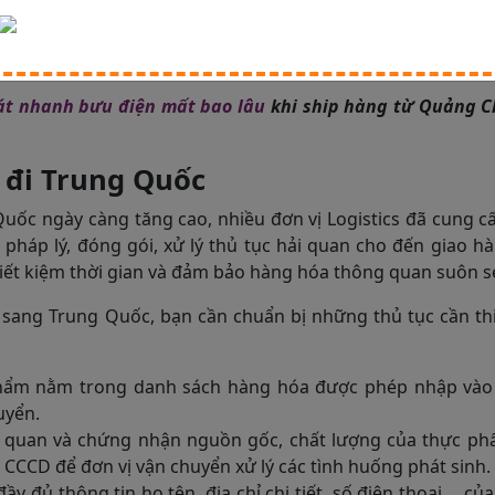
 Việt Nam qua đường biển, đường hàng không và đường bộ
át nhanh bưu điện mất bao lâu
khi ship hàng từ Quảng C
 đi Trung Quốc
uốc ngày càng tăng cao, nhiều đơn vị Logistics đã cung c
 pháp lý, đóng gói, xử lý thủ tục hải quan cho đến giao h
i tiết kiệm thời gian và đảm bảo hàng hóa thông quan suôn s
sang Trung Quốc, bạn cần chuẩn bị những thủ tục cần thi
ẩm nằm trong danh sách hàng hóa được phép nhập vào
uyển.
iên quan và chứng nhận nguồn gốc, chất lượng của thực p
CCCD để đơn vị vận chuyển xử lý các tình huống phát sinh.
y đủ thông tin họ tên, địa chỉ chi tiết, số điện thoại,... củ