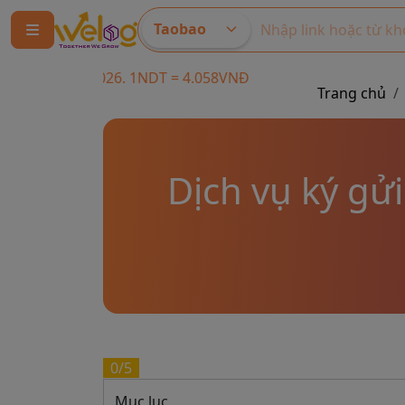
Taobao
2026. 1NDT = 4.058VNĐ
Trang chủ
Dịch vụ ký gử
0/5
Mục lục