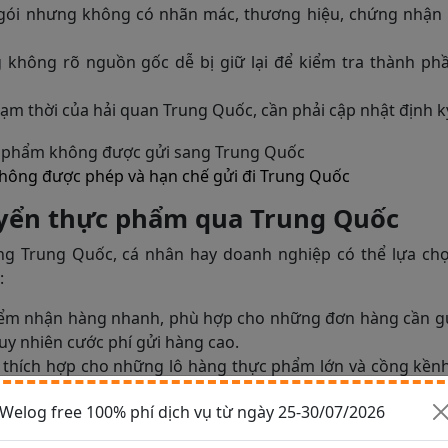
gói nhưng không có nhãn mác, thương hiệu, chứng nhận
 không rõ nguồn gốc dễ bị giữ lại để kiểm tra thành ph
ạm thời của hải quan Trung Quốc, cần phải cập nhật định k
hông được phép và hạn chế gửi đi Trung Quốc
yển thực phẩm qua Trung Quốc
ng Trung Quốc, cá nhân hay doanh nghiệp có thể lựa ch
:
ểm nhận hàng nhanh, phù hợp cho những đơn hàng cần gử
uy nhiên cước phí gửi hàng cao.
 thích hợp cho những lô hàng thực phẩm lớn và cồng kềnh
âu.
Welog free 100% phí dịch vụ từ ngày 25-30/07/2026
àng thực phẩm ký gửi sang Trung Quốc cồng kềnh nhưng
ường bộ để tối ưu chi phí hơn so với đường biển.