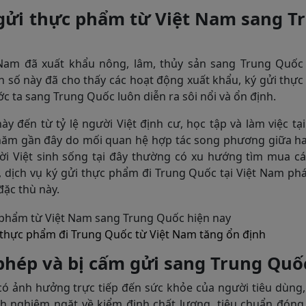
gửi thực phẩm từ Việt Nam sang T
t Nam đã xuất khẩu nông, lâm, thủy sản sang Trung Quốc
n số này đã cho thấy các hoạt động xuất khẩu, ký gửi thự
ớc ta sang Trung Quốc luôn diễn ra sôi nổi và ổn định.
y đến từ tỷ lệ người Việt định cư, học tập và làm việc tạ
ăm gần đây do mối quan hệ hợp tác song phương giữa ha
ời Việt sinh sống tại đây thường có xu hướng tìm mua cá
 dịch vụ ký gửi thực phẩm đi Trung Quốc tại Việt Nam phá
ặc thù này.
i thực phẩm đi Trung Quốc từ Việt Nam tăng ổn định
phép và bị cấm gửi sang Trung Quố
 ảnh hưởng trực tiếp đến sức khỏe của người tiêu dùng, 
h nghiêm ngặt về kiểm định chất lượng, tiêu chuẩn đóng 