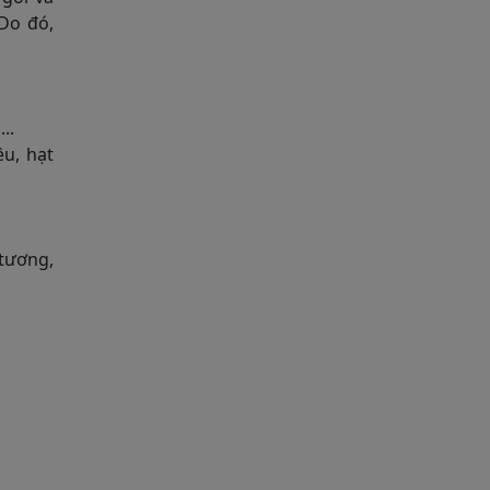
 Do đó,
..
ều, hạt
tương,