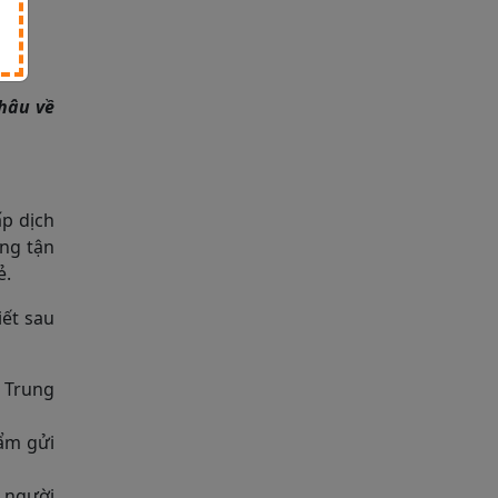
hâu về
ấp dịch
àng tận
ẻ.
ết sau
 Trung
hẩm gửi
a người