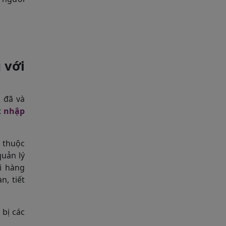
 với
s đã và
:
nhập
m thuộc
uản lý
i hàng
n, tiết
bị các