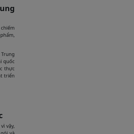
rung
 chiếm
c phẩm,
i Trung
i quốc
c thực
t triển
c
vì vậy,
gói và