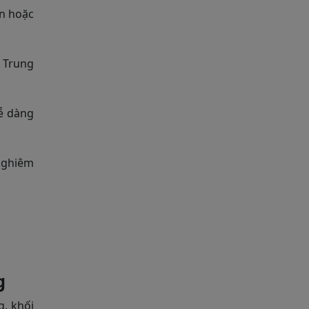
ển hoặc
 Trung
dễ dàng
nghiêm
g
g, khối