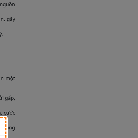
 nguồn
ần, gây
ỳ.
ọn một
i gấp,
, cước
 trọng