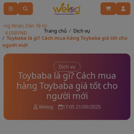
g Nhân Dân Tệ từ
Trang chủ
Dịch vụ
.058VNĐ
Toybaba là gì? Cách mua hàng Toybaba giá tốt cho
người mới
Dịch vụ
Toybaba là gì? Cách mua
hàng Toybaba giá tốt cho
người mới
Welog
17:05 21/05/2025