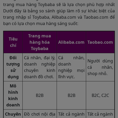
trang mua hàng Toybaba sẽ là lựa chọn phù hợp nhất
Dưới đây là bảng so sánh giúp làm rõ sự khác biệt của
trang nhập sỉ Toybaba, Alibaba.com và Taobao.com để
bạn có lựa chọn mua hàng sáng suốt:
Trang mua
Tiêu
hàng hóa
Alibaba.com
Taobao.com
chí
Toybaba
Đối
Cá nhân, đại lý,
Cá nhân,
Người dùng
tượng
doanh nghiệp
doanh
cá nhân,
sử
chuyên kinh
nghiệp mọi
shop nhỏ.
dụng
doanh đồ chơi.
lĩnh vực.
Mô
hình
B2B
B2B
B2C, C2C
kinh
doanh
Chuyên
Đồ chơi nội địa
Tất cả ngành
Tất cả ngành