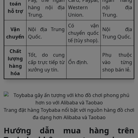
toán
hàng nội địa
Western
nội địa
hỗ trợ
Trung.
Union.
Trung.
Có vận
Vận
Nội địa Trung
Nội địa
chuyển quốc
chuyển
Quốc.
Trung Quốc.
tế (tùy shop).
Chất
Tốt, do cung
Phụ thuộc
lượng
cấp trực tiếp từ
Ổn định.
vào từng
hàng
xưởng uy tín.
shop bán lẻ.
hóa
Trang đặt hàng Toybaba nổi bật với nguồn hàng đồ chơi
đa dạng hơn Alibaba và Taobao
Hướng dẫn mua hàng trên