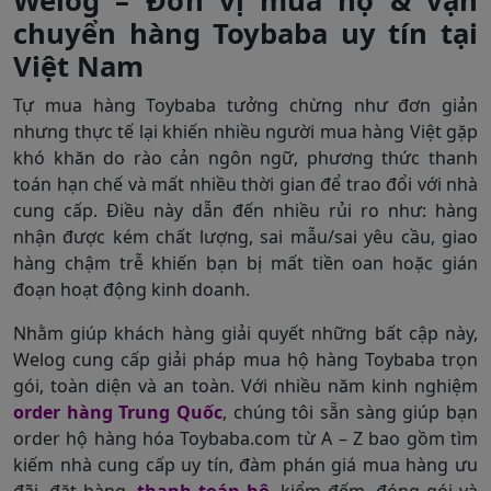
Welog – Đơn vị mua hộ & vận
chuyển hàng Toybaba uy tín tại
Việt Nam
Tự mua hàng Toybaba tưởng chừng như đơn giản
nhưng thực tế lại khiến nhiều người mua hàng Việt gặp
khó khăn do rào cản ngôn ngữ, phương thức thanh
toán hạn chế và mất nhiều thời gian để trao đổi với nhà
cung cấp. Điều này dẫn đến nhiều rủi ro như: hàng
nhận được kém chất lượng, sai mẫu/sai yêu cầu, giao
hàng chậm trễ khiến bạn bị mất tiền oan hoặc gián
đoạn hoạt động kinh doanh.
Nhằm giúp khách hàng giải quyết những bất cập này,
Welog cung cấp giải pháp mua hộ hàng Toybaba trọn
gói, toàn diện và an toàn. Với nhiều năm kinh nghiệm
order hàng Trung Quốc
, chúng tôi sẵn sàng giúp bạn
order hộ hàng hóa Toybaba.com từ A – Z bao gồm tìm
kiếm nhà cung cấp uy tín, đàm phán giá mua hàng ưu
đãi, đặt hàng,
thanh toán hộ
, kiểm đếm, đóng gói và