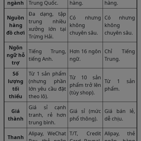
ngành
Trung Quốc.
hàng.
hàng.
Đa dạng, tập
Nguồn
Có nhưng
Có nhưng
trung nhiều
hàng
không
không
xưởng lớn tại
đồ chơi
chuyên sâu.
chuyên sâu.
Trừng Hải.
Ngôn
Tiếng Trung,
Hơn 16 ngôn
Chỉ Tiếng
ngữ hỗ
tiếng Anh.
ngữ.
Trung.
trợ
Số
Từ 1 sản phẩm
Từ 10 sản
lượng
(nhưng phần
Từ 1 sản
phẩm trở lên
tối
lớn yêu cầu đặt
phẩm.
(tùy shop).
thiểu
theo lô).
Giá sỉ cạnh
Giá
Giá sỉ (mức
Giá bán lẻ,
tranh, rẻ hơn
thành
phổ thông).
dễ chịu.
trung bình.
Alipay, WeChat
T/T, Credit
Alipay, thẻ
Thanh
Pay, thẻ ngân
Card, Paypal,
ngân hàng