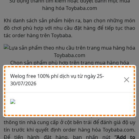
Sử dụng thanh tìm kiếm hoặc duyệt danh mục mua
hàng hóa Toybaba.com
Khi danh sách sản phẩm hiện ra, bạn chọn những món
đồ chơi phù hợp với nhu cầu đặt hàng để tiếp tục thao
tác order hàng trên Toybaba.
Chọn sản phẩm phù hợp trên trang mua hàng hóa
Toybaba.com
Welog free 100% phí dịch vụ từ ngày 25-
Bước 3: Thêm sản phẩm vào giỏ và kiểm
30/07/2026
tra chi tiết
Khi đã chọn được món đồ chơi phù hợp, bạn nhấn vào
sản phẩm để xem thông tin chi tiết. Tại đây, hãy đọc kỹ
phần
“Product Details”
(mô tả sản phẩm) và kiểm tra
thông tin nhà cung cấp ở cột bên trái để đánh giá độ uy
tín trước khi quyết định order hàng hóa Toybaba.com.
Để tiến hành đặt hàng, bạn nhấn nút
“Add to