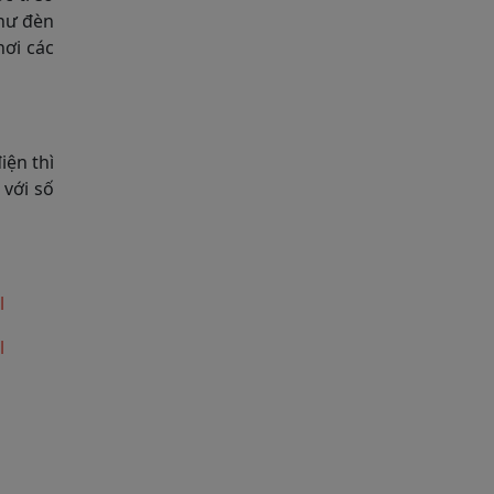
như đèn
hơi các
iện thì
với số
l
l