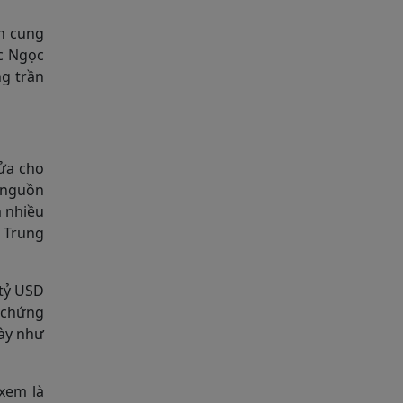
ận cung
c Ngọc
ng trần
sửa cho
 nguồn
m nhiều
 Trung
 tỷ USD
ã chứng
này như
xem là