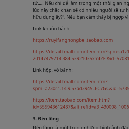
tử,.... Nếu chỉ để làm trong một thời gian 
lúc này chắc chắn sẽ có nhiều người sẽ tự
hữu dụng ấy?”. Nếu bạn cảm thấy bị ngợp vì 
Link khuôn bánh:
https://ruyifanghongbei.taobao.com
https://detail.tmall.com/item.htm?spm=a1z1
20147479714.384.53921035xmfZFj&id=570
Link hộp, vỏ bánh:
https://detail.tmall.com/item.htm?
spm=a230r.1.14.9.57ad3945LEC7GC&id=57
https://item.taobao.com/item.htm?
id=555943612487&ali_refid=a3_430008_1
3. Đèn lồng
Đèn lồng là một trong những hình ảnh đặc 