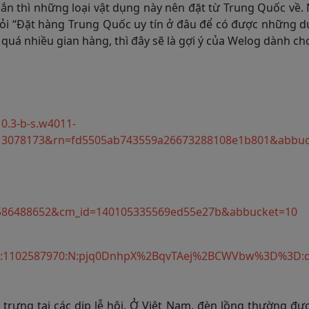
ngắn thì những loại vật dụng này nên đặt từ Trung Quốc về
 hỏi “Đặt hàng Trung Quốc uy tín ở đâu để có được những 
quá nhiều gian hàng, thì đây sẽ là gợi ý của Welog dành ch
0.3-b-s.w4011-
813078173&rn=fd5505ab743559a26673288108e1b801&abbu
3586488652&cm_id=140105335569ed55e27b&abbucket=10
006:1102587970:N:pjq0DnhpX%2BqvTAej%2BCWVbw%3D%3D:d
trưng tại các dịp lễ hội. Ở Việt Nam, đèn lồng thường đư