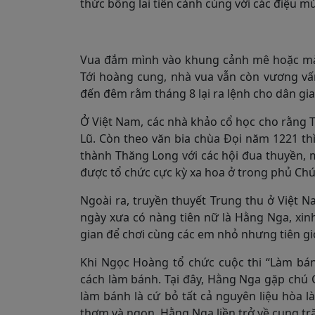
thức bồng lai tiên cảnh cùng với các điệu mú
Vua đắm mình vào khung cảnh mê hoặc mà q
Tới hoàng cung, nhà vua vẫn còn vương vấ
đến đêm rằm tháng 8 lại ra lệnh cho dân gia
Ở Việt Nam, các nhà khảo cổ học cho rằng T
Lũ. Còn theo văn bia chùa Đọi năm 1221 thì
thành Thăng Long với các hội đua thuyền, mú
được tổ chức cực kỳ xa hoa ở trong phủ Ch
Ngoài ra, truyền thuyết Trung thu ở Việt N
ngày xưa có nàng tiên nữ là Hằng Nga, xi
gian để chơi cùng các em nhỏ nhưng tiên g
Khi Ngọc Hoàng tổ chức cuộc thi “Làm bá
cách làm bánh. Tại đây, Hằng Nga gặp chú 
làm bánh là cứ bỏ tất cả nguyên liệu hòa l
thơm và ngon. Hằng Nga liền trở về cung tr