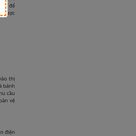
 đâu để
ốc được
ào thị
là bánh
hu cầu
oàn vệ
ân điện