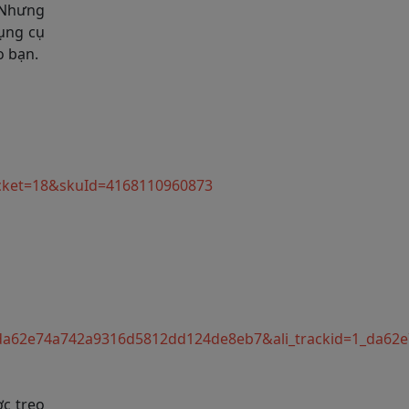
. Nhưng
dụng cụ
o bạn.
cket=18&skuId=4168110960873
a62e74a742a9316d5812dd124de8eb7&ali_trackid=1_da62e
ợc treo