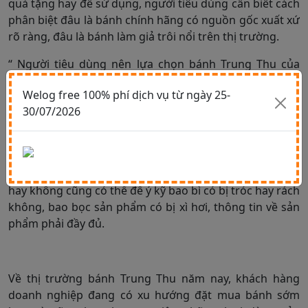
quà tặng hay để sử dụng, người tiêu dùng cần biết cách
phân biệt đâu là bánh chính hãng có nguồn gốc xuất xứ
rõ ràng, đâu là bánh làm giả trôi nổi trên thị trường.
“ Người tiêu dùng nên lựa chọn bánh Trung Thu của
những thương hiệu lớn, có nguồn gốc xuất xứ ghi rõ
Welog free 100% phí dịch vụ từ ngày 25-
ràng. Một sản phẩm được nhập khẩu chính thức thì
30/07/2026
ngoài thông tin thương hiệu được in rõ ràng trên bao
bì, quy cách thành phần của bánh có thêm tem phụ
bằng tiếng Việt thể hiện thông tin chi tiết sản phẩm,...”
Ngoài ra, để kiểm tra sản phẩm có đảm bảo chất lượng
hay không cũng có thể để ý kỹ bao bì có bị tróc hay rách
không, bao bọc sản phẩm có bị xì hơi, thông tin về sản
phẩm phải đầy đủ.
Về thị trường bánh Trung Thu năm nay, khách hàng
doanh nghiệp đang có xu hướng đặt mua bánh sớm