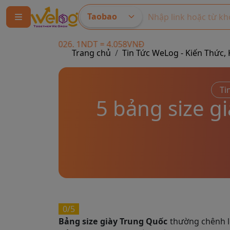
Taobao
026. 1NDT = 4.058VNĐ
Trang chủ
Tin Tức WeLog - Kiến Thứ
Ti
5 bảng size g
0/5
Bảng size giày Trung Quốc
thường chênh lệc