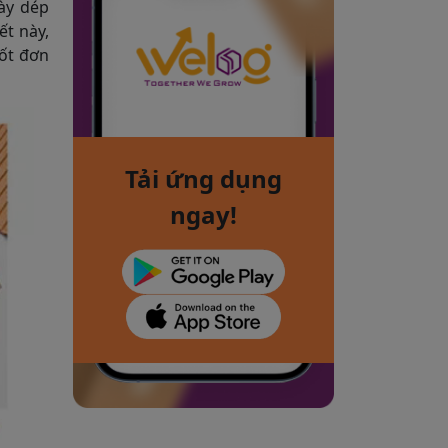
iày dép
ết này,
hốt đơn
Tải ứng dụng
ngay!