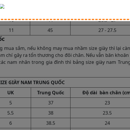
8.5
43
26 - 26.5
10
44
26.5 - 27
11
45
27 - 27.5
uốc
ng mua sắm, nếu không may mua nhầm size giày thì lại cà
thậm chí gây ra tổn thương cho đôi chân. Nếu vẫn băn khoă
 các nam nhân trong gia đình thì bảng size giày nam Tru
IZE GIÀY NAM TRUNG QUỐC
UK
Trung Quốc
Độ dài bàn chân (cm
5
37
23
5.5
38
23.5
6
38.5
24