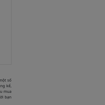
 một số
ng kể,
nếu mua
ời bạn