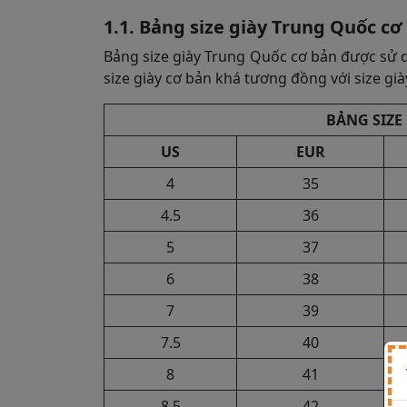
1.1. Bảng size giày Trung Quốc cơ
Bảng size giày Trung Quốc cơ bản được sử d
size giày cơ bản khá tương đồng với size gi
BẢNG SIZE
US
EUR
4
35
4.5
36
5
37
6
38
7
39
7.5
40
8
41
8.5
42