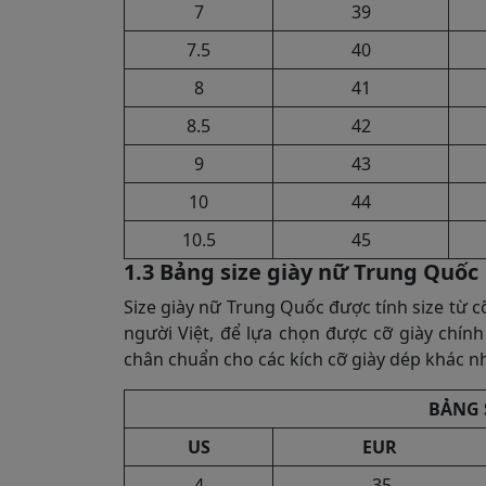
7
39
7.5
40
8
41
8.5
42
9
43
10
44
10.5
45
1.3 Bảng size giày nữ Trung Quốc
Size giày nữ Trung Quốc được tính size từ cỡ
người Việt, để lựa chọn được cỡ giày chín
chân chuẩn cho các kích cỡ giày dép khác n
BẢNG 
US
EUR
4
35