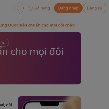
Giỏ hàng
Đăng nhập
Đăng ký
Trung Quốc siêu chuẩn cho mọi đôi chân
uốc
ẩn cho mọi đôi
ại, đổi