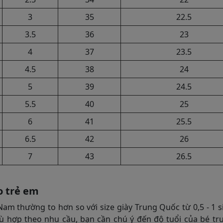
3
35
22.5
3.5
36
23
4
37
23.5
4.5
38
24
5
39
24.5
5.5
40
25
6
41
25.5
6.5
42
26
7
43
26.5
o trẻ em
Nam thường to hơn so với size giày Trung Quốc từ 0,5 - 1 s
ù hợp theo nhu cầu, bạn cần chú ý đến độ tuổi của bé tr