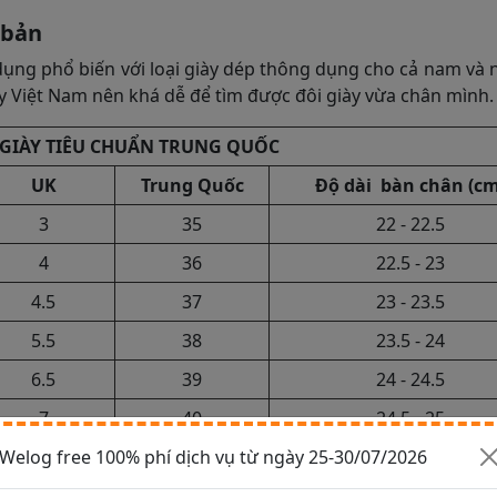
 bản
ụng phổ biến với loại giày dép thông dụng cho cả nam và 
ày Việt Nam nên khá dễ để tìm được đôi giày vừa chân mình.
 GIÀY TIÊU CHUẨN TRUNG QUỐC
UK
Trung Quốc
Độ dài bàn chân (cm
3
35
22 - 22.5
4
36
22.5 - 23
4.5
37
23 - 23.5
5.5
38
23.5 - 24
6.5
39
24 - 24.5
7
40
24.5 - 25
Welog free 100% phí dịch vụ từ ngày 25-30/07/2026
7.5
41
25 - 25.5
8
42
25.5 - 26