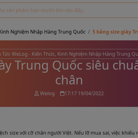
c, Kinh Nghiệm Nhập Hàng Trung Quốc
5 bảng size giày 
n Tức WeLog - Kiến Thức, Kinh Nghiệm Nhập Hàng Trung Q
iày Trung Quốc siêu chu
chân
Welog
17:17 19/04/2022
h size với cỡ chân người Việt. Nếu lỡ mua sai, việc khiếu n