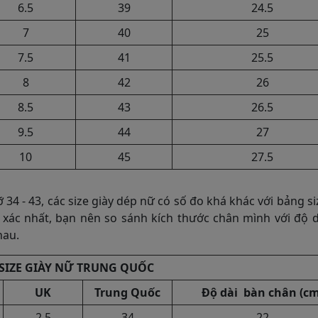
6.5
39
24.5
7
40
25
7.5
41
25.5
8
42
26
8.5
43
26.5
9.5
44
27
10
45
27.5
 34 - 43, các size giày dép nữ có số đo khá khác với bảng si
h xác nhất, bạn nên so sánh kích thước chân mình với độ 
hau.
SIZE GIÀY NỮ TRUNG QUỐC
UK
Trung Quốc
Độ dài bàn chân (cm
2.5
34
22