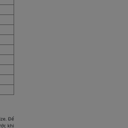
ize. Để
ước khi