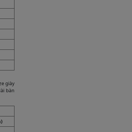
ze giày
dài bàn
)