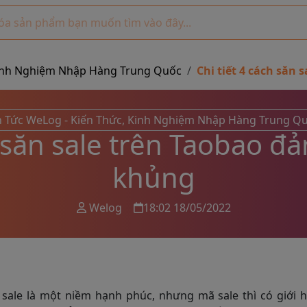
, Kinh Nghiệm Nhập Hàng Trung Quốc
Chi tiết 4 cách săn
n Tức WeLog - Kiến Thức, Kinh Nghiệm Nhập Hàng Trung Q
h săn sale trên Taobao đ
khủng
Welog
18:02 18/05/2022
 sale là một niềm hạnh phúc, nhưng mã sale thì có giới 