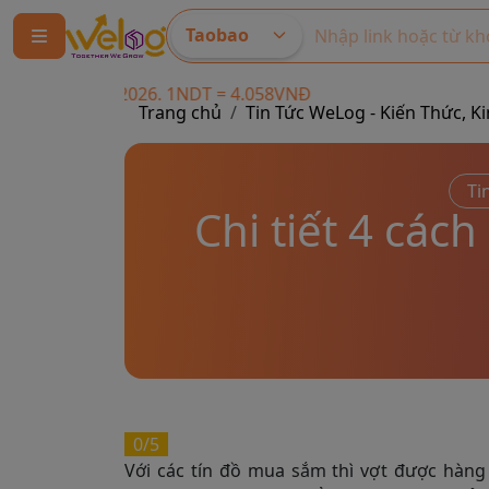
Taobao
1NDT = 4.058VNĐ
Trang chủ
Tin Tức WeLog - Kiến Thức
Ti
Chi tiết 4 các
0/5
Với các tín đồ mua sắm thì vợt được hàng