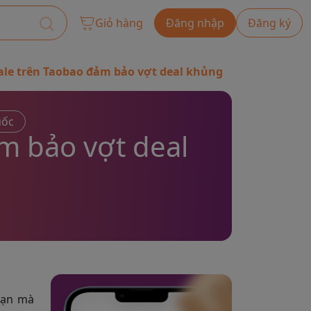
Giỏ hàng
Đăng nhập
Đăng ký
 sale trên Taobao đảm bảo vợt deal khủng
uốc
ảm bảo vợt deal
hạn mà