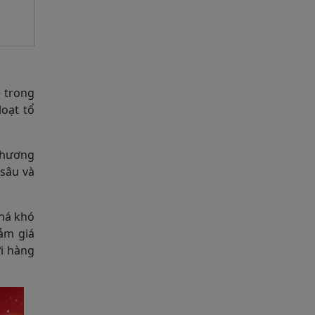
 trong
oạt tổ
chương
 sâu và
khá khó
ảm giá
ợi hàng