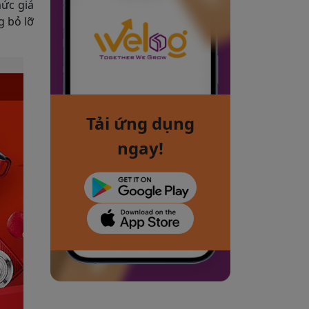
mức giá
g bỏ lỡ
Tải ứng dụng
ngay!