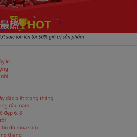
ợt sale lớn lên tới 50% giá trị sản phẩm
ày lễ
động
 nhi
ày đặc biệt trong tháng
hàng đầu năm
ố đẹp 6, 8
tối
t tín đồ mua sắm
rong tháng