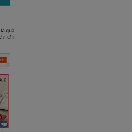
 là quà
các sản