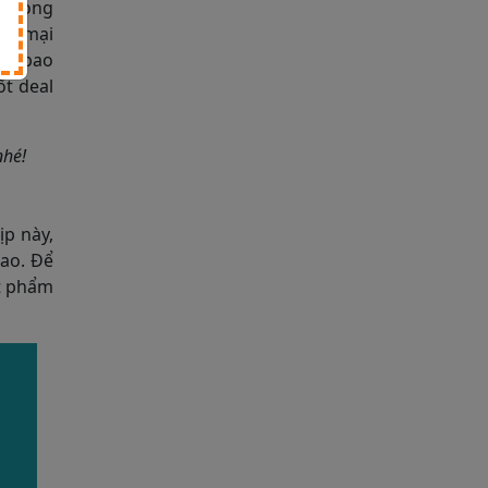
 trong
yến mại
Taobao
ốt deal
nhé!
ịp này,
ao. Để
ật phẩm