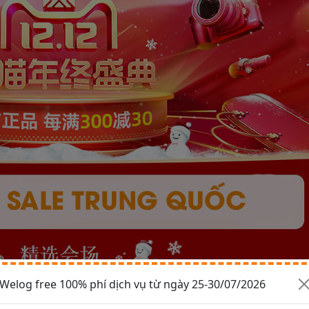
Welog free 100% phí dịch vụ từ ngày 25-30/07/2026
thời điểm Taobao, Taobao mall sale mạnh