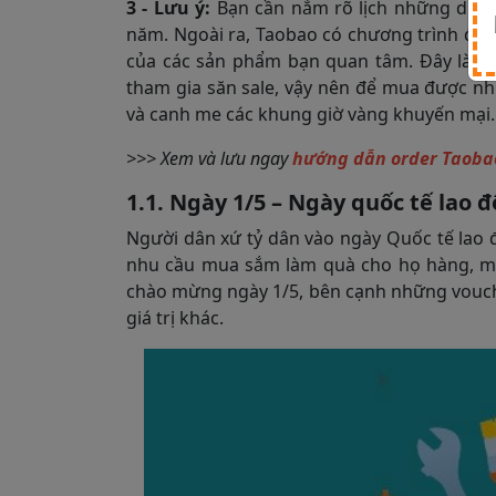
3 - Lưu ý:
Bạn cần nắm rõ lịch những dịp 
năm. Ngoài ra, Taobao có chương trình đăng
của các sản phẩm bạn quan tâm. Đây là đ
tham gia săn sale, vậy nên để mua được nh
và canh me các khung giờ vàng khuyến mại.
>>> Xem và lưu ngay
hướng dẫn order Taoba
1.1. Ngày 1/5 – Ngày quốc tế lao 
Người dân xứ tỷ dân vào ngày Quốc tế lao 
nhu cầu mua sắm làm quà cho họ hàng, mu
chào mừng ngày 1/5, bên cạnh những vouche
giá trị khác.