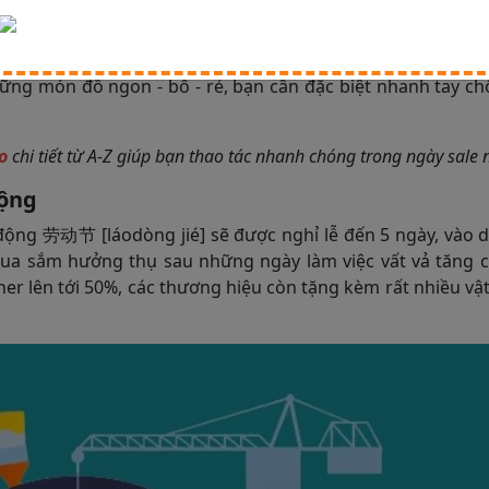
lễ của Trung Quốc để không bỏ lỡ những ngày sale khủng
 ký email nhận thông tin sale off để cập nhật các tin khu
ợt toàn dân Trung Quốc cũng như các tín đồ nhập hàng 
ững món đồ ngon - bổ - rẻ, bạn cần đặc biệt nhanh tay ch
o
chi tiết từ A-Z giúp bạn thao tác nhanh chóng trong ngày sale 
động
động 劳动节 [láodòng jié] sẽ được nghỉ lễ đến 5 ngày, vào d
a sắm hưởng thụ sau những ngày làm việc vất vả tăng c
r lên tới 50%, các thương hiệu còn tặng kèm rất nhiều v