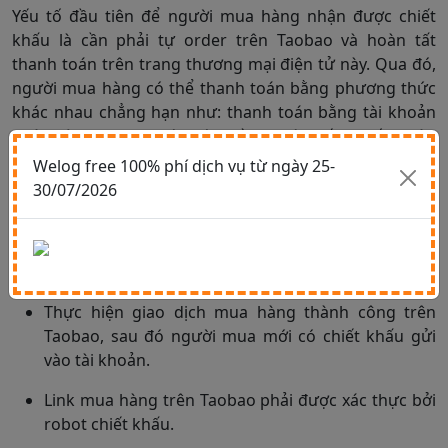
Yếu tố đầu tiên để người mua hàng nhận được chiết
khấu là cần phải tự order trên Taobao và hoàn tất
thanh toán trên trang thương mại điện tử này. Qua đó,
người mua hàng có thể thanh toán bằng phương thức
khác nhau chẳng hạn như: thanh toán bằng tài khoản
ngân hàng, thanh toán hộ… Đồng thời, nếu muốn nhận
chiết khấu, bạn cần đủ một số điều kiện sau đây:
Welog free 100% phí dịch vụ từ ngày 25-
30/07/2026
Đăng ký tài khoản trên Taobao, đồng thời phải có
tài khoản tiếp thị trên các trang chiết khấu Taobao
như: Alibo, chiết khấu 1688… và được hệ thống xác
nhận.
Thực hiện giao dịch mua hàng thành công trên
Taobao, sau đó người mua mới có chiết khấu gửi
vào tài khoản.
Link mua hàng trên Taobao phải được xác thực bởi
robot chiết khấu.