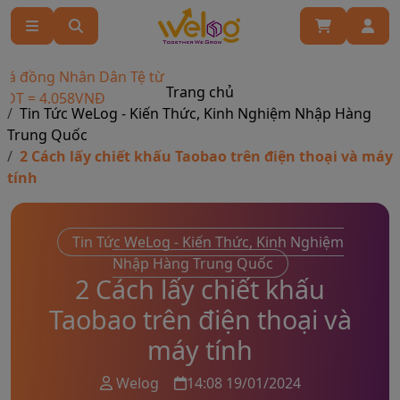
 đồng Nhân Dân Tệ từ
Trang chủ
 = 4.058VNĐ
Tin Tức WeLog - Kiến Thức, Kinh Nghiệm Nhập Hàng
Trung Quốc
2 Cách lấy chiết khấu Taobao trên điện thoại và máy
tính
Tin Tức WeLog - Kiến Thức, Kinh Nghiệm
Nhập Hàng Trung Quốc
2 Cách lấy chiết khấu
Taobao trên điện thoại và
máy tính
Welog
14:08 19/01/2024