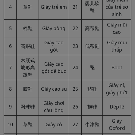
婴儿软
4
童鞋
Giày trẻ em
21
của trẻ sơ
鞋
sinh
Giày mũi
5
棉鞋
Giày bông
22
高帮鞋
cao
Giày cao
Giày mũi
6
高跟鞋
23
低帮鞋
gót
thấp
木屐式
Giày cao
7
坡形高
24
靴
Boot
gót đế bục
跟鞋
Giày nỉ,
8
胶鞋
Giày cao su
25
毡鞋
giày phớt
Giày chơi
9
网球鞋
26
拖鞋
Dép lê
cầu lông
Giày
10
草鞋
Giày cỏ
27
牛津鞋
Oxford