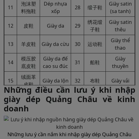
泡沫塑
Dép nhựa
Giày satin
11
28
缎子鞋
料拖鞋
xốp
(sa tanh)
绣花缎
Giày satin
12
皮鞋
Giày da
29
子鞋
thêu
Giày thể
13
羊皮鞋
Giày da cừu
30
运动鞋
thao
模压胶
Giày da đế
Giày
14
31
船鞋
底皮鞋
cao su đúc
thuyền
绒面革
15
Giày da lộn
32
布鞋
Giày vải
皮鞋
Những điều cần lưu ý khi nhập
Giày da
giày dép Quảng Châu về kinh
sơn, giày
无带便
Giày vải
16
漆皮鞋
33
doanh
da đánh
鞋
không dây
bóng
粒面皮
连袜便
Giày vải
17
Giày da vằn
34
Những lưu ý cần nắm khi nhập giày dép Quảng Châu
鞋
鞋
liền tất