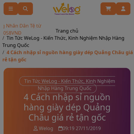
ân Dân Tệ từ
Trang chủ
8VNĐ
Tin Tức WeLog - Kiến Thức, Kinh Nghiệm Nhập Hàng
Trung Quốc
4 Cách nhập sỉ nguồn hàng giày dép Quảng Châu giá
rẻ tận gốc
Tin Tức WeLog - Kiến Thức, Kinh Nghiệm
Nhập Hàng Trung Quốc
4 Cách nhập sỉ nguồn
hàng giày dép Quảng
Châu giá rẻ tận gốc
Welog
09:19 27/11/2019