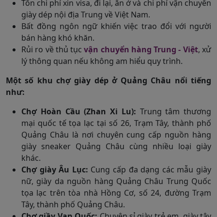
Tốn chi phí xin visa, đi lại, ăn ở và chi phí vận chuyển
giày dép nội địa Trung về Việt Nam.
Bất đồng ngôn ngữ khiến việc trao đổi với người
bán hàng khó khăn.
Rủi ro về thủ tục
vận chuyển hàng Trung - Việt
, xử
lý thông quan nếu không am hiểu quy trình.
Một số khu chợ giày dép ở Quảng Châu nổi tiếng
như:
Chợ Hoàn Cầu (Zhan Xi Lu):
Trung tâm thương
mại quốc tế tọa lạc tại số 26, Trạm Tây, thành phố
Quảng Châu là nơi chuyên cung cấp nguồn hàng
giày sneaker Quảng Châu cùng nhiều loại giày
khác.
Chợ giày Âu Lục:
Cung cấp đa dạng các mẫu giày
nữ, giày da nguồn hàng Quảng Châu Trung Quốc
tọa lạc trên tòa nhà Hồng Cơ, số 24, đường Trạm
Tây, thành phố Quảng Châu.
Chợ giầy Vạn Quốc:
Chuyên sỉ giày trẻ em, giày tây