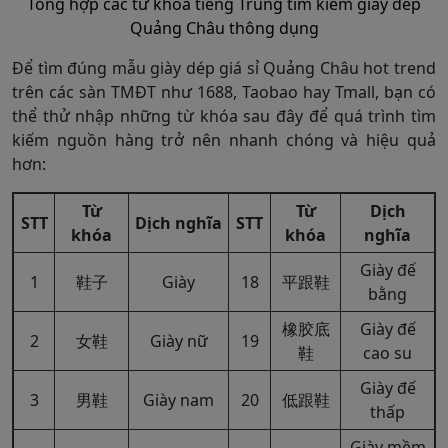
Tổng hợp các từ khóa tiếng Trung tìm kiếm giày dép
Quảng Châu thông dụng
Để tìm đúng mẫu giày dép giá sỉ Quảng Châu hot trend
trên các sàn TMĐT như 1688, Taobao hay Tmall, bạn có
thể thử nhập những từ khóa sau đây để quá trình tìm
kiếm nguồn hàng trở nên nhanh chóng và hiệu quả
hơn:
Từ
Từ
Dịch
STT
Dịch nghĩa
STT
khóa
khóa
nghĩa
Giày đế
1
鞋子
Giày
18
平跟鞋
bằng
橡胶底
Giày đế
2
女鞋
Giày nữ
19
鞋
cao su
Giày đế
3
男鞋
Giày nam
20
低跟鞋
thấp
Giày mềm