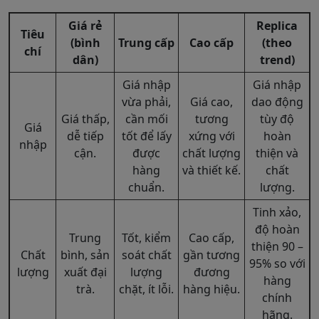
Giá rẻ
Replica
Tiêu
(bình
Trung cấp
Cao cấp
(theo
chí
dân)
trend)
Giá nhập
Giá nhập
vừa phải,
Giá cao,
dao động
Giá thấp,
cần mối
tương
tùy độ
Giá
dễ tiếp
tốt để lấy
xứng với
hoàn
nhập
cận.
được
chất lượng
thiện và
hàng
và thiết kế.
chất
chuẩn.
lượng.
Tinh xảo,
độ hoàn
Trung
Tốt, kiểm
Cao cấp,
thiện 90 –
Chất
bình, sản
soát chất
gần tương
95% so với
lượng
xuất đại
lượng
đương
hàng
trà.
chặt, ít lỗi.
hàng hiệu.
chính
hãng.