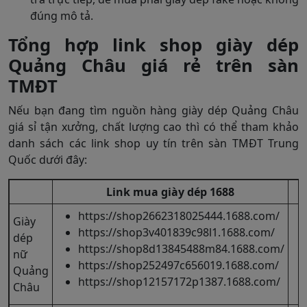
đúng mô tả.
Tổng hợp link shop giày dép
Quảng Châu giá rẻ trên sàn
TMĐT
Nếu bạn đang tìm nguồn hàng giày dép Quảng Châu
giá sỉ tận xưởng, chất lượng cao thì có thể tham khảo
danh sách các link shop uy tín trên sàn TMĐT Trung
Quốc dưới đây:
Link mua giày dép 1688
https://shop2662318025444.1688.com/
Giày
https://shop3v401839c98l1.1688.com/
dép
https://shop8d13845488m84.1688.com/
nữ
https://shop252497c656019.1688.com/
Quảng
https://shop12157172p1387.1688.com/
Châu