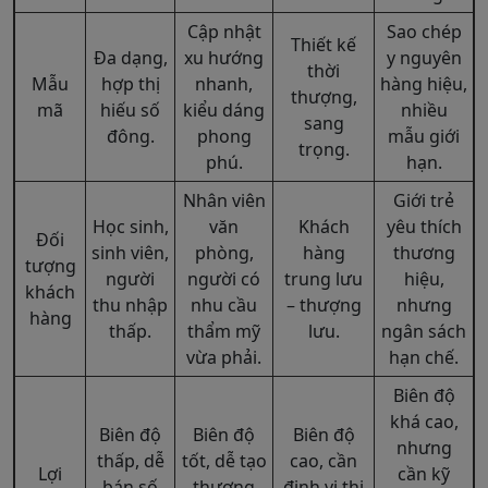
Cập nhật
Sao chép
Thiết kế
Đa dạng,
xu hướng
y nguyên
thời
Mẫu
hợp thị
nhanh,
hàng hiệu,
thượng,
mã
hiếu số
kiểu dáng
nhiều
sang
đông.
phong
mẫu giới
trọng.
phú.
hạn.
Nhân viên
Giới trẻ
Học sinh,
văn
Khách
yêu thích
Đối
sinh viên,
phòng,
hàng
thương
tượng
người
người có
trung lưu
hiệu,
khách
thu nhập
nhu cầu
– thượng
nhưng
hàng
thấp.
thẩm mỹ
lưu.
ngân sách
vừa phải.
hạn chế.
Biên độ
khá cao,
Biên độ
Biên độ
Biên độ
nhưng
thấp, dễ
tốt, dễ tạo
cao, cần
Lợi
cần kỹ
bán số
thương
định vị thị