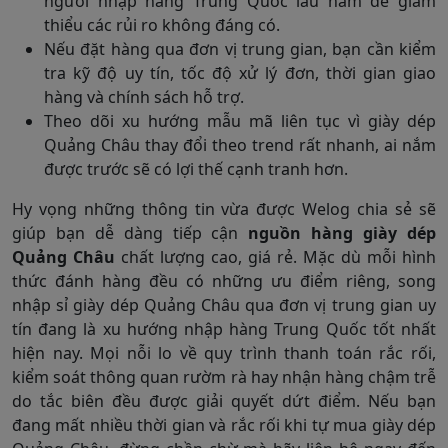
người nhập hàng Trung Quốc lâu năm để giảm
thiểu các rủi ro không đáng có.
Nếu đặt hàng qua đơn vị trung gian, bạn cần kiểm
tra kỹ độ uy tín, tốc độ xử lý đơn, thời gian giao
hàng và chính sách hỗ trợ.
Theo dõi xu hướng mẫu mã liên tục vì giày dép
Quảng Châu thay đổi theo trend rất nhanh, ai nắm
được trước sẽ có lợi thế cạnh tranh hơn.
Hy vọng những thông tin vừa được Welog chia sẻ sẽ
giúp bạn dễ dàng tiếp cận
nguồn hàng giày dép
Quảng Châu
chất lượng cao, giá rẻ. Mặc dù mỗi hình
thức đánh hàng đều có những ưu điểm riêng, song
nhập sỉ giày dép Quảng Châu qua đơn vị trung gian uy
tín đang là xu hướng nhập hàng Trung Quốc tốt nhất
hiện nay. Mọi nỗi lo về quy trình thanh toán rắc rối,
kiểm soát thông quan rườm rà hay nhận hàng chậm trễ
do tắc biên đều được giải quyết dứt điểm. Nếu bạn
đang mất nhiều thời gian và rắc rối khi tự mua giày dép