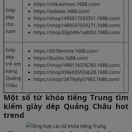
https://mikaishoes.1688.com/
Giày
https://yidaxie.1688.com/
dép
https://shop1495617533351.1688.com/
cho
https://shop1489597559271.1688.com/
nam
https://shop33g049v1q4092.1688.com/
Giày
https://0576mmtx.1688.com/
dép
https://buzitx.1688.com/
trẻ em
https://shop1490116376780.1688.com/
hàng
https://shop936k03592ab28.1688.com/
Quảng
https://shop13479y0y07982.1688.com/
Châu
Một số từ khóa tiếng Trung tìm
kiếm giày dép Quảng Châu hot
trend