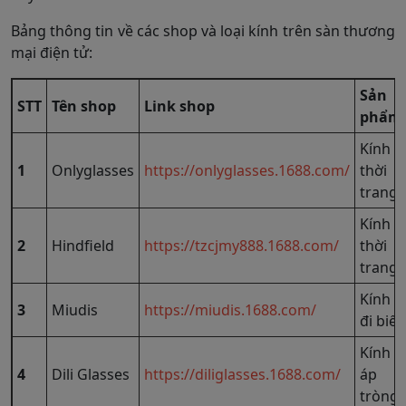
Bảng thông tin về các shop và loại kính trên sàn thương
mại điện tử:
Sản
STT
Tên shop
Link shop
phẩm
Kính
1
Onlyglasses
https://onlyglasses.1688.com/
thời
trang
Kính
2
Hindfield
https://tzcjmy888.1688.com/
thời
trang
Kính
3
Miudis
https://miudis.1688.com/
đi biển
Kính
4
Dili Glasses
https://diliglasses.1688.com/
áp
tròng