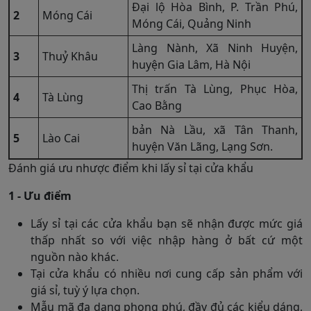
Đại lộ Hòa Bình, P. Trần Phú,
2
Móng Cái
Móng Cái, Quảng Ninh
Làng Nành, Xã Ninh Huyện,
3
Thuỷ Khâu
huyện Gia Lâm, Hà Nội
Thị trấn Tà Lùng, Phục Hòa,
4
Tà Lùng
Cao Bằng
bản Nà Lầu, xã Tân Thanh,
5
Lào Cai
huyện Văn Lãng, Lạng Sơn.
Đánh giá ưu nhược điểm khi lấy sỉ tại cửa khẩu
1 - Ưu điểm
Lấy sỉ tại các cửa khẩu bạn sẽ nhận được mức giá
thấp nhất so với việc nhập hàng ở bất cứ một
nguồn nào khác.
Tại cửa khẩu có nhiều nơi cung cấp sản phẩm với
giá sỉ, tuỳ ý lựa chọn.
Mẫu mã đa dạng phong phú, đầy đủ các kiểu dáng,