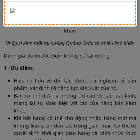
thì nên cân nhắc vì cách thức này sẽ tốn nhiều thời gian
và tiền bạc.
Nhập sỉ kính mắt tại xưởng Quảng Châu có nhiều khó khăn
Đánh giá ưu nhược điểm khi lấy sử tại xưởng
1 - Ưu điểm:
Hiểu rõ hơn về đối tác, được trải nghiệm về sản
phẩm, xác định rõ năng lực sản xuất của họ.
Bạn có thể đưa ra những ưu cầu về các loại kính,
mang lại sự khác biệt với các cửa hàng bán kính
khác.
Khi hết hàng có thể chủ động nhập hàng mới mà
không liên quan đến các trung gian khác. Có thể tự
quyết định thời gian giao hàng và cách thức thức