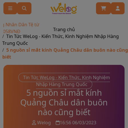
 Dân Tệ từ
Trang chủ
NĐ
Tin Tức WeLog - Kiến Thức, Kinh Nghiệm Nhập Hàng
Trung Quốc
5 nguồn sỉ mắt kính Quảng Châu dân buôn nào cũng
biết
Tin Tức WeLog - Kiến Thức, Kinh Nghiệm
Nhập Hàng Trung Quốc
5 nguồn sỉ mắt kính
Quảng Châu dân buôn
nào cũng biết
Welog
16:56 06/03/2023