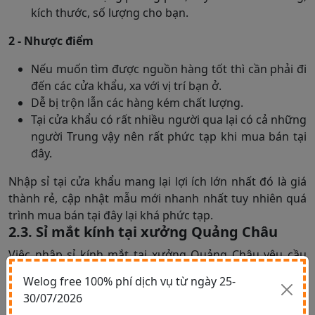
kích thước, số lượng cho bạn.
2 - Nhược điểm
Nếu muốn tìm được nguồn hàng tốt thì cần phải đi
đến các cửa khẩu, xa với vị trí bạn ở.
Dễ bị trộn lẫn các hàng kém chất lượng.
Tại cửa khẩu có rất nhiều người qua lại có cả những
người Trung vậy nên rất phức tạp khi mua bán tại
đây.
Nhập sỉ tại cửa khẩu mang lại lợi ích lớn nhất đó là giá
thành rẻ, cập nhật mẫu mới nhanh nhất tuy nhiên quá
trình mua bán tại đây lại khá phức tạp.
2.3. Sỉ mắt kính tại xưởng Quảng Châu
Việc nhập sỉ kính mắt tại xưởng Quảng Châu yêu cầu
bạn cần sang trực tiếp xưởng để tham khảo và đánh giá
Welog free 100% phí dịch vụ từ ngày 25-
chất lượng. Tuy nhiên nếu bạn có quy mô kinh doanh
30/07/2026
lớn thì có thể thực hiện cách này, còn nếu quy mô nhỏ