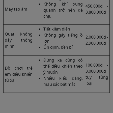
Không khí xung
450.000đ -
Máy tạo ẩm
quanh trở nên dễ
3.800.000đ
chịu
Tiết kiệm điện
Quạt không
Không gây tiếng ồ
2.000.000đ -
dây thông
lớn
2.900.000đ
minh
Ổn định, bền bỉ
Đứng xa cũng có
100.000đ -
thể điều khiển theo
Đồ chơi trẻ
3.000.000đ
ý muốn
em điều khiển
tùy từng
Nhiều kiểu dáng,
từ xa
loại
màu sắc bắt mắt