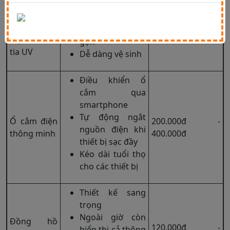
Diệt khuẩn bằng
Hộp đựng
tia cực tím UV
dao kéo
450.000đ -
Kích thước nhỏ
diệt khuẩn
1.500.000đ
gọn
tia UV
Dễ dàng vệ sinh
Điều khiển ổ
cắm qua
smartphone
Tự động ngắt
Ổ cắm điện
200.000đ -
nguồn điện khi
thông minh
400.000đ
thiết bị sạc đầy
Kéo dài tuổi thọ
cho các thiết bị
Thiết kế sang
trọng
Ngoài giờ còn
Đồng hồ
120.000đ -
hiển thị cả thông