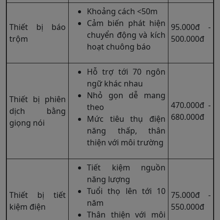
Khoảng cách <50m
Cảm biến phát hiện
Thiết bị báo
95.000đ -
chuyển động và kích
trộm
500.000đ
hoạt chuông báo
Hỗ trợ tới 70 ngôn
ngữ khác nhau
Nhỏ gọn dễ mang
Thiết bị phiên
470.000đ -
theo
dịch bằng
680.000đ
Mức tiêu thụ điện
giọng nói
năng thấp, thân
thiện với môi trường
Tiết kiệm nguồn
năng lượng
Tuổi thọ lên tới 10
Thiết bị tiết
75.000đ -
năm
kiệm điện
550.000đ
Thân thiện với môi