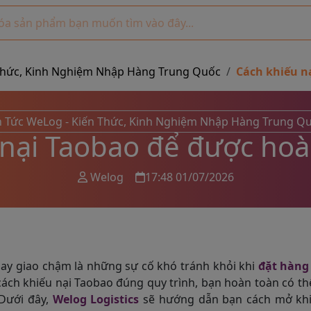
 Thức, Kinh Nghiệm Nhập Hàng Trung Quốc
Cách khiếu n
n Tức WeLog - Kiến Thức, Kinh Nghiệm Nhập Hàng Trung Q
 nại Taobao để được hoà
Welog
17:48 01/07/2026
 hay giao chậm là những sự cố khó tránh khỏi khi
đặt hàng
cách khiếu nại Taobao đúng quy trình, bạn hoàn toàn có t
 Dưới đây,
Welog Logistics
sẽ hướng dẫn bạn cách mở khi