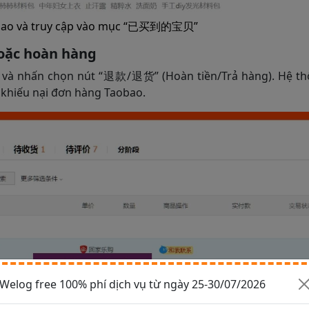
bao và truy cập vào mục “已买到的宝贝”
hoặc hoàn hàng
tìm và nhấn chọn nút “退款/退货” (Hoàn tiền/Trả hàng). Hệ t
u khiếu nại đơn hàng Taobao.
Welog free 100% phí dịch vụ từ ngày 25-30/07/2026