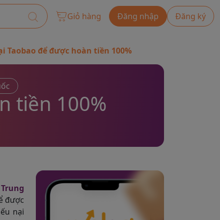
Giỏ hàng
Đăng nhập
Đăng ký
ại Taobao để được hoàn tiền 100%
uốc
n tiền 100%
 Trung
hể được
ếu nại