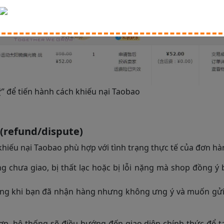
để tiến hành cách khiếu nại Taobao
 (refund/dispute)
khiếu nại Taobao phù hợp với tình trạng thực tế của đơn hà
 chưa giao, bị thất lạc hoặc bị lỗi nặng mà shop đồng ý 
g khi bạn đã nhận hàng nhưng không ưng ý và muốn gửi t
hợp, hệ thống sẽ điều hướng đến giao diện chính thức để 