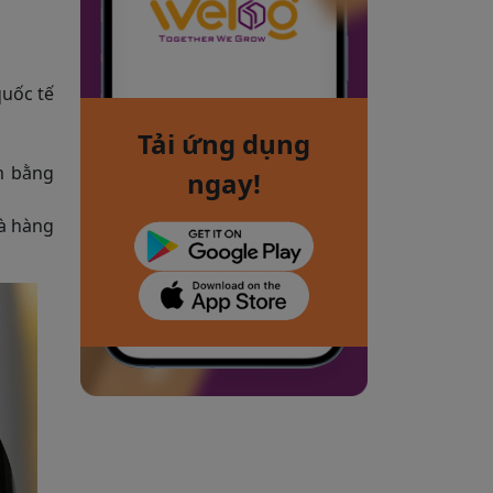
quốc tế
Tải ứng dụng
m bằng
ngay!
mà hàng