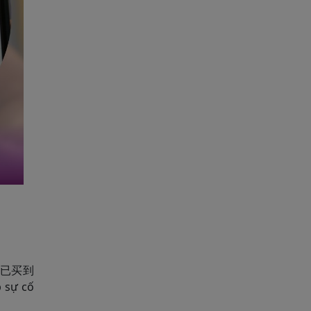
ục “已买到
 sự cố