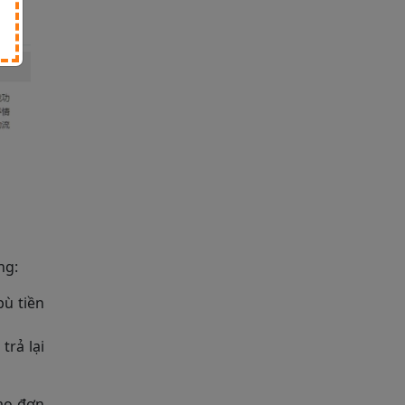
ng:
bù tiền
rả lại
tạo đơn