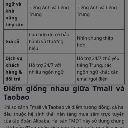
ngữ và
Tiếng Anh và tiếng
Tiếng Anh và tiếng
khả
Trung
Trung
năng
tiếp cận
Cao hơn do có bảo
Nhìn chung thấp
Giá cả
hành và thương
hơn
hiệu
Dịch vụ
Hỗ trợ 24/7 chủ yếu
khách
Hỗ trợ 24/7 với
tiếng Trung, các
hàng &
nhiều ngôn ngữ
ngôn ngữ khác cần
đổi trả
email/gọi điện
Điểm giống nhau giữa Tmall và
Taobao
Khi so sánh Tmall và Taobao về điểm tương đồng, cả hai
đều thuộc hệ sinh thái nền tảng mua sắm trực tuyến
của tập đoàn Alibaba. Hai sàn TMĐT này sử dụng chung
tài khoản đăng nhập, tích hợp thanh toán qua Alipay và