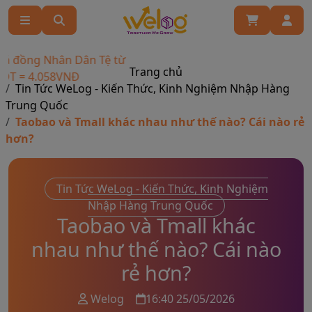
ồng Nhân Dân Tệ từ
Trang chủ
 4.058VNĐ
Tin Tức WeLog - Kiến Thức, Kinh Nghiệm Nhập Hàng
Trung Quốc
Taobao và Tmall khác nhau như thế nào? Cái nào rẻ
hơn?
Tin Tức WeLog - Kiến Thức, Kinh Nghiệm
Nhập Hàng Trung Quốc
Taobao và Tmall khác
nhau như thế nào? Cái nào
rẻ hơn?
Welog
16:40 25/05/2026