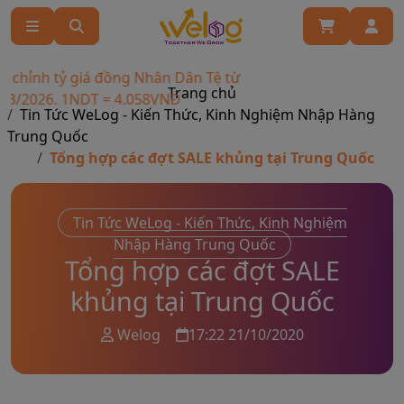
ỉnh tỷ giá đồng Nhân Dân Tệ từ
Trang chủ
2026. 1NDT = 4.058VNĐ
Tin Tức WeLog - Kiến Thức, Kinh Nghiệm Nhập Hàng
Trung Quốc
Tổng hợp các đợt SALE khủng tại Trung Quốc
Tin Tức WeLog - Kiến Thức, Kinh Nghiệm
Nhập Hàng Trung Quốc
Tổng hợp các đợt SALE
khủng tại Trung Quốc
Welog
17:22 21/10/2020