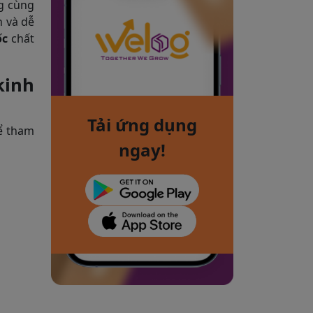
g cùng
h và dễ
ốc
chất
kinh
Tải ứng dụng
hể tham
ngay!