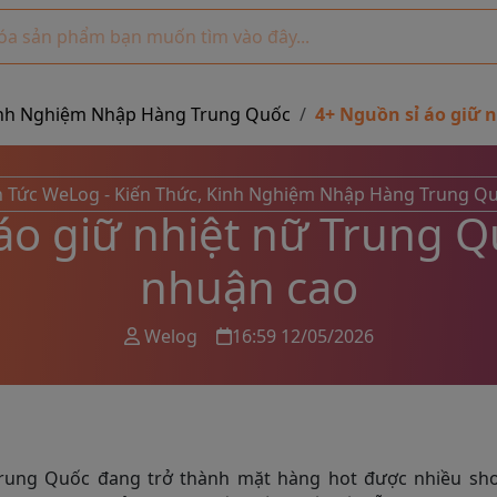
 Kinh Nghiệm Nhập Hàng Trung Quốc
4+ Nguồn sỉ áo giữ n
n Tức WeLog - Kiến Thức, Kinh Nghiệm Nhập Hàng Trung Q
o giữ nhiệt nữ Trung Qu
nhuận cao
Welog
16:59 12/05/2026
Trung Quốc đang trở thành mặt hàng hot được nhiều sho