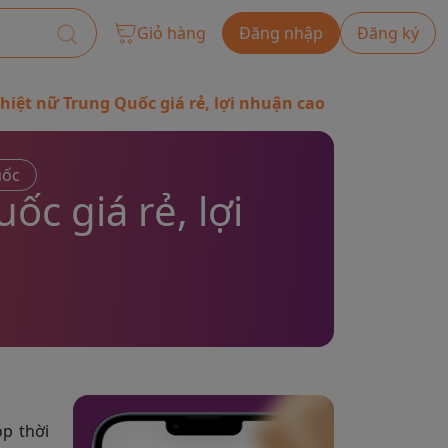
Giỏ hàng
Đăng nhập
Đăng ký
hiệt nữ Trung Quốc giá rẻ, lợi nhuận cao
uốc
ốc giá rẻ, lợi
p thời