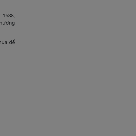
 1688,
 thương
 mua để