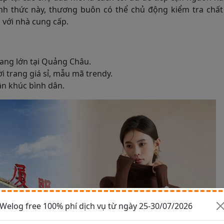
ình thức này, thương buôn có thể chủ động kiểm tra chất
p với nhà cung cấp.
rang lớn tại Quảng Châu.
i trang giá sỉ, mẫu mã trendy.
ân khúc bình dân.
Welog free 100% phí dịch vụ từ ngày 25-30/07/2026