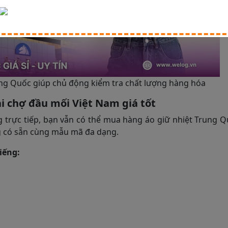
ung Quốc giúp chủ động kiểm tra chất lượng hàng hóa
ại chợ đầu mối Việt Nam giá tốt
trực tiếp, bạn vẫn có thể mua hàng áo giữ nhiệt Trung Q
g có sẵn cùng mẫu mã đa dạng.
iếng: