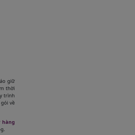
 áo giữ
ệm thời
y trình
gói về
r hàng
g.