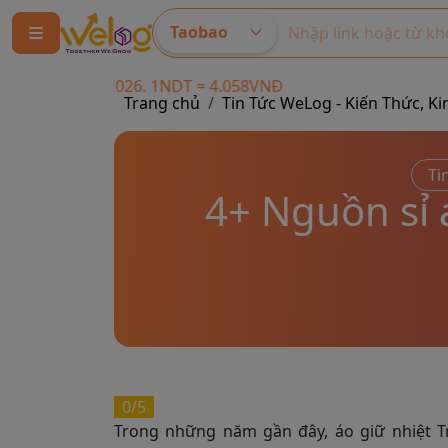
Taobao
1NDT = 4.058VNĐ
Trang chủ
Tin Tức WeLog - Kiến Thức,
Ti
4+ Nguồn sỉ á
0/5
Trong những năm gần đây, áo giữ nhiệt 