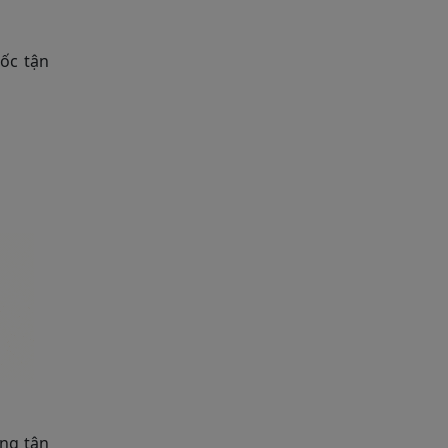
gốc tận
àng tận