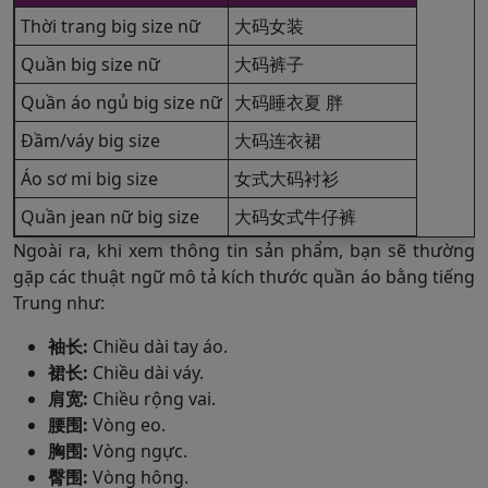
Thời trang big size nữ
大码女装
Quần big size nữ
大码裤子
Quần áo ngủ big size nữ
大码睡衣夏 胖
Đầm/váy big size
大码连衣裙
Áo sơ mi big size
女式大码衬衫
Quần jean nữ big size
大码女式牛仔裤
Ngoài ra, khi xem thông tin sản phẩm, bạn sẽ thường
gặp các thuật ngữ mô tả kích thước quần áo bằng tiếng
Trung như:
袖长:
Chiều dài tay áo.
裙长:
Chiều dài váy.
肩宽:
Chiều rộng vai.
腰围:
Vòng eo.
胸围:
Vòng ngực.
臀围:
Vòng hông.