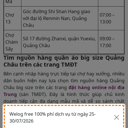
Mã
Góc đường Shi Shan Hang giao
Chợ
07:00 –
với đại lộ Renmin Nan, Quảng
13
13:00
Châu
Chợ
Số 17 đường Zhanxi, quận Yuexiu,
09:00 –
Chàm
Quảng Châu
17:00
Sấy
Tìm nguồn hàng quần áo big size Quảng
Châu trên các trang TMĐT
Bên cạnh nhập hàng trực tiếp tại chợ hay xưởng, nhiều
dân buôn hiện nay lựa chọn tìm nguồn hàng Quảng
Châu big size trên các trang
đặt hàng online nội địa
Trung
(sàn TMĐT). Đây là hình thức giúp chủ kinh
doanh tiếp cận đa dạng mẫu mã và dễ so sánh chất
lượng giữa nhiều nhà cung cấp khác nhau.
Welog free 100% phí dịch vụ từ ngày 25-
Hiện nay, có 3 sàn TMĐT phổ biến để order hàng
30/07/2026
Quảng Châu big size gồm: