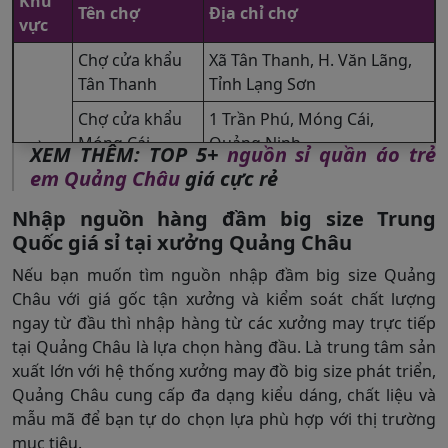
Khu
Tên chợ
Địa chỉ chợ
vực
Chợ cửa khẩu
Xã Tân Thanh, H. Văn Lãng,
Tân Thanh
Tỉnh Lạng Sơn
Chợ cửa khẩu
1 Trần Phú, Móng Cái,
Móng Cái
Quảng Ninh
Miền
XEM THÊM: TOP 5+
nguồn sỉ quần áo trẻ
Bắc
em Quảng Châu
giá cực rẻ
P. Đồng Xuân, Q. Hoàn Kiếm,
Chợ Đồng Xuân
Hà Nội
Nhập nguồn hàng đầm big size Trung
Xã Ninh Hiệp, H. Gia Lâm, Hà
Quốc giá sỉ tại xưởng Quảng Châu
Chợ Ninh Hiệp
Nội
Nếu bạn muốn tìm nguồn nhập đầm big size Quảng
172 Lý Thường Kiệt, P. 8, Q.
Châu với giá gốc tận xưởng và kiểm soát chất lượng
Chợ Tân Bình
Tân Bình, TP.HCM
ngay từ đầu thì nhập hàng từ các xưởng may trực tiếp
Miền
tại Quảng Châu là lựa chọn hàng đầu. Là trung tâm sản
Nam
40 Diên Hồng, P. 1, Q. Bình
Chợ Bà Chiểu
xuất lớn với hệ thống xưởng may đồ big size phát triển,
Thạnh, TP.HCM
Quảng Châu cung cấp đa dạng kiểu dáng, chất liệu và
mẫu mã để bạn tự do chọn lựa phù hợp với thị trường
mục tiêu.