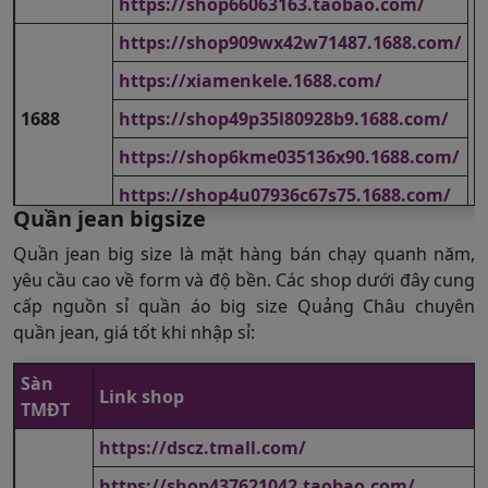
https://shop66063163.taobao.com/
https://shop909wx42w71487.1688.com/
https://xiamenkele.1688.com/
1688
https://shop49p35l80928b9.1688.com/
https://shop6kme035136x90.1688.com/
https://shop4u07936c67s75.1688.com/
Quần jean bigsize
https://fluqi.en.alibaba.com/
Quần jean big size là mặt hàng bán chạy quanh năm,
https://truen.en.alibaba.com/
yêu cầu cao về form và độ bền. Các shop dưới đây cung
cấp nguồn sỉ quần áo big size Quảng Châu chuyên
Alibaba
https://dnjgarment.en.alibaba.com/
quần jean, giá tốt khi nhập sỉ:
https://ywhola.en.alibaba.com/
Sàn
https://xiamenwq.en.alibaba.com/
Link shop
TMĐT
https://dscz.tmall.com/
https://shop437621042.taobao.com/