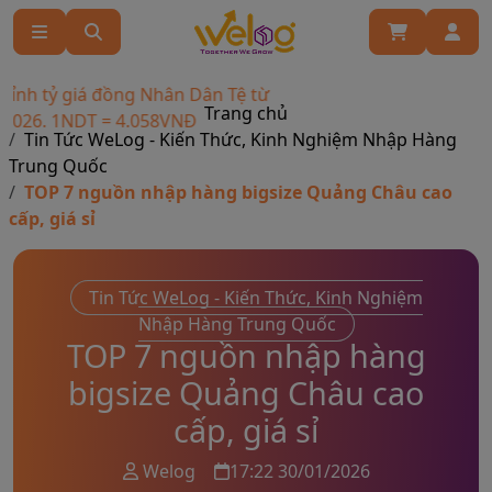
 tỷ giá đồng Nhân Dân Tệ từ
Trang chủ
6. 1NDT = 4.058VNĐ
Tin Tức WeLog - Kiến Thức, Kinh Nghiệm Nhập Hàng
Trung Quốc
TOP 7 nguồn nhập hàng bigsize Quảng Châu cao
cấp, giá sỉ
Tin Tức WeLog - Kiến Thức, Kinh Nghiệm
Nhập Hàng Trung Quốc
TOP 7 nguồn nhập hàng
bigsize Quảng Châu cao
cấp, giá sỉ
Welog
17:22 30/01/2026