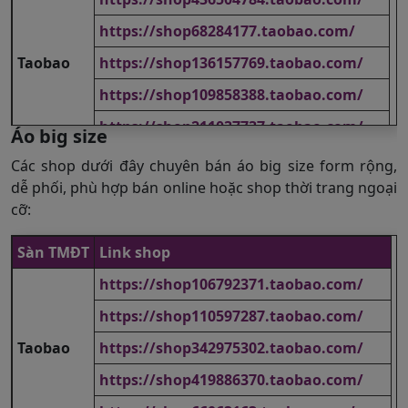
https://shop68284177.taobao.com/
Taobao
https://shop136157769.taobao.com/
https://shop109858388.taobao.com/
https://shop211037737.taobao.com/
Áo big size
https://wgyfh.en.alibaba.com/
Các shop dưới đây chuyên bán áo big size form rộng,
dễ phối, phù hợp bán online hoặc shop thời trang ngoại
https://gzouerman.en.alibaba.com/
cỡ:
Alibaba
https://yannisfashion.en.alibaba.com/
Sàn TMĐT
Link shop
https://ichaorong.en.alibaba.com/
https://shop106792371.taobao.com/
https://jieluan.en.alibaba.com/
https://shop110597287.taobao.com/
Taobao
https://shop342975302.taobao.com/
https://shop419886370.taobao.com/