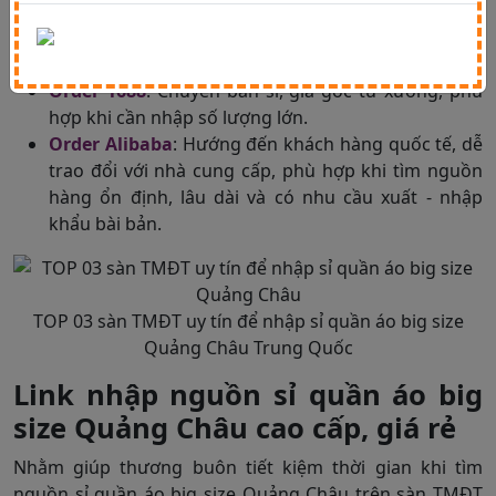
Order Taobao
: Phù hợp nhập số lượng nhỏ, nhiều
mẫu hot trend.
Order 1688
: Chuyên bán sỉ, giá gốc từ xưởng, phù
hợp khi cần nhập số lượng lớn.
Order Alibaba
: Hướng đến khách hàng quốc tế, dễ
trao đổi với nhà cung cấp, phù hợp khi tìm nguồn
hàng ổn định, lâu dài và có nhu cầu xuất - nhập
khẩu bài bản.
TOP 03 sàn TMĐT uy tín để nhập sỉ quần áo big size
Quảng Châu Trung Quốc
Link nhập nguồn sỉ quần áo big
size Quảng Châu cao cấp, giá rẻ
Nhằm giúp thương buôn tiết kiệm thời gian khi tìm
nguồn sỉ quần áo big size Quảng Châu trên sàn TMĐT