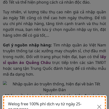
đồ Tết và thể hiện phong cách cá nhân độc đáo.
Tuy nhiên, vì lượng tiêu thụ cao nên giá cả nhập quần
áo ngày Tết cũng có thể cao hơn ngày thường. Để tối
ưu chi phí nhập hàng, tăng tính cạnh tranh và thu hút
người mua, bạn nên lưu ý chọn nguồn nhập uy tín, đặt
hàng sớm để có giá tốt,...
Gợi ý nguồn nhập hàng:
Tìm nhập quần áo Việt Nam
truyền thống tại các xưởng may chuyên sỉ, chợ đầu mới
trong nước. Đối với trang phục hiện đại, bạn có thể
lấy
sỉ quần áo Quảng Châu
trực tiếp trên các sàn TMĐT
hoặc sang tận Trung Quốc đánh hàng để có nhiều mẫu
mã đa dạng hơn.
Nhập quần áo truyền thống cách tân, hiện đại các loại
về bán dịp Tết
Welog free 100% phí dịch vụ từ ngày 25-