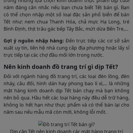
trong những lựa chọn kinh doanh thực phẩm dịp cuối
năm đáng cân nhắc nếu bạn chưa biết Tết bán gì. Bạn
có thể chọn nhập một số loại đặc sản phổ biển để bán
Tết như: nem chua Thanh Hóa, chả mực Hạ Long, tré
Bình Định, thịt trâu gác bếp Tây Bắc, mứt dừa Bến Tre,…
Gợi ý nguồn nhập hàng:
Đến trực tiếp các cơ sở sản
xuất uy tín, liên hệ nhà cung cấp địa phương hoặc lấy sỉ
trực tiếp tại các chợ đầu mối lớn trong nước.
Nên kinh doanh đồ trang trí gì dịp Tết?
Đối với ngành hàng đồ trang trí, các loại đèn lồng, đèn
nháy, câu đối, hình dán hay phong bao lì xì,... là những
mặt hàng kinh doanh dịp Tết bán chạy mà bạn không
nên bỏ qua. Hầu hết các loại hàng này đều dễ trữ hàng,
không lo hết hạn như thực phẩm và có thể bán lại cho
năm sau nếu mẫu mã còn mới, không lỗi mốt.
Dịp cận Tết nên kinh doanh các mặt hàng trang trí