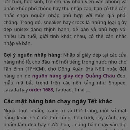
lớn tuổi, học sinh, trẻ em hay nhân viên văn phòng và
phân khúc phổ thông hay thu nhập cao, bạn có thể cân
nhắc chọn nguồn nhập phù hợp với mức giá phải
chăng. Trong đó, sneaker hay crocs là những loại giày
dép unisex đang thịnh hành, dễ bán và phù hợp với
nhiều lứa tuổi, giới tính khác nhau, có thể cân nhắc
nhập về bán.
Gợi ý nguồn nhập hàng:
Nhập sỉ giày dép tại các cửa
hàng nhỏ lẻ, chợ đầu mối nổi tiếng trong nước như chợ
Tân Bình (TPHCM), chợ Đồng Xuân (Hà Nội) hoặc đặt
hàng online
nguồn hàng giày dép Quảng Châu
đẹp,
mẫu mã bắt trend trên các nền tảng như Shopee,
Lazada hay
order 1688
, Taobao, Tmall,...
Các mặt hàng bán chạy ngày Tết khác
Ngoài thực phẩm, trang trí và thời trang, một số mặt
hàng khác như: đồ thờ cúng, hoa tươi, cây cảnh, mỹ
phẩm làm đẹp hay nước hoa,... cũng bán chạy vào dịp