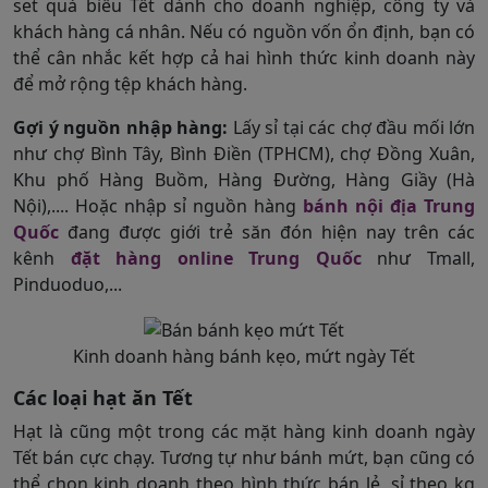
set quà biếu Tết dành cho doanh nghiệp, công ty và
khách hàng cá nhân. Nếu có nguồn vốn ổn định, bạn có
thể cân nhắc kết hợp cả hai hình thức kinh doanh này
để mở rộng tệp khách hàng.
Gợi ý nguồn nhập hàng:
Lấy sỉ tại các chợ đầu mối lớn
như chợ Bình Tây, Bình Điền (TPHCM), chợ Đồng Xuân,
Khu phố Hàng Buồm, Hàng Đường, Hàng Giầy (Hà
Nội),.... Hoặc nhập sỉ nguồn hàng
bánh nội địa Trung
Quốc
đang được giới trẻ săn đón hiện nay trên các
kênh
đặt hàng online Trung Quốc
như Tmall,
Pinduoduo,...
Kinh doanh hàng bánh kẹo, mứt ngày Tết
Các loại hạt ăn Tết
Hạt là cũng một trong các mặt hàng kinh doanh ngày
Tết bán cực chạy. Tương tự như bánh mứt, bạn cũng có
thể chọn kinh doanh theo hình thức bán lẻ, sỉ theo kg