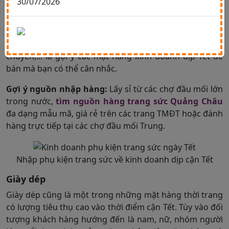
30/07/2026
Phụ kiện và trang sức
Để outfits ngày Tết trông nổi bật hơn, phụ kiện và trang
sức đi kèm là một phần không thể thiếu. Trong đó, túi
xách, thắt lưng, khăn, vòng tay, nhẫn, bông tai, dây
chuyền,... là gợi ý các mặt hàng kinh doanh dịp Tết dễ
bán mà bạn có thể cân nhắc.
Gợi ý nguồn nhập hàng:
Lấy sỉ từ các chợ đầu mối lớn
trong nước,
tìm nguồn hàng trang sức Quảng Châu
đa dạng mẫu mã, giá rẻ trên các trang TMĐT hoặc đánh
hàng trực tiếp tại các chợ đầu mối Trung.
Nhập phụ kiện trang sức về kinh doanh dịp cận Tết
Giày dép
Giày dép cũng là một trong những mặt hàng thời trang
có lượng tiêu thụ cao vào thời điểm cận Tết. Tùy vào đối
tượng khách hàng hướng đến là nam, nữ, nhóm người