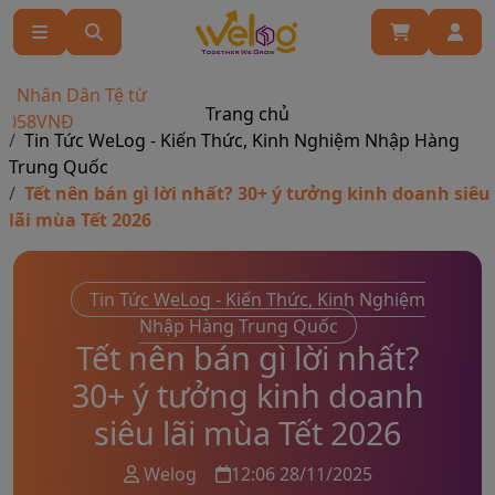
ân Dân Tệ từ
Trang chủ
VNĐ
Tin Tức WeLog - Kiến Thức, Kinh Nghiệm Nhập Hàng
Trung Quốc
Tết nên bán gì lời nhất? 30+ ý tưởng kinh doanh siêu
lãi mùa Tết 2026
Tin Tức WeLog - Kiến Thức, Kinh Nghiệm
Nhập Hàng Trung Quốc
Tết nên bán gì lời nhất?
30+ ý tưởng kinh doanh
siêu lãi mùa Tết 2026
Welog
12:06 28/11/2025